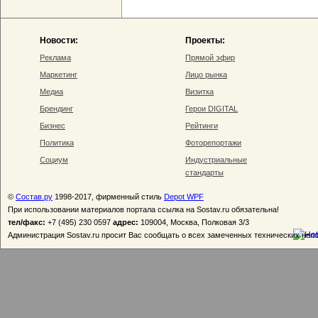
Новости:
Проекты:
Реклама
Прямой эфир
Маркетинг
Лицо рынка
Медиа
Визитка
Брендинг
Герои DIGITAL
Бизнес
Рейтинги
Политика
Фоторепортажи
Социум
Индустриальные
стандарты
©
Состав.ру
1998-2017, фирменный стиль
Depot WPF
При использовании материалов портала ссылка на Sostav.ru обязательна!
тел/факс:
+7 (495) 230 0597
адрес:
109004, Москва, Полковая 3/3
Администрация Sostav.ru просит Вас сообщать о всех замеченных технических неп