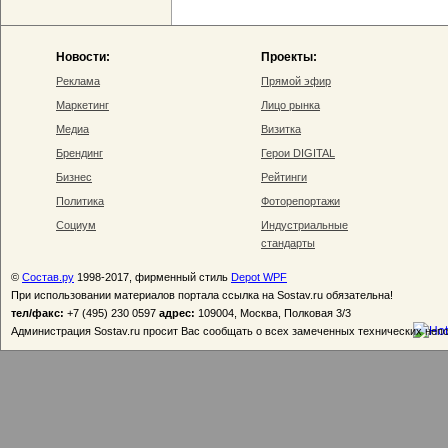
Новости:
Проекты:
Реклама
Прямой эфир
Маркетинг
Лицо рынка
Медиа
Визитка
Брендинг
Герои DIGITAL
Бизнес
Рейтинги
Политика
Фоторепортажи
Социум
Индустриальные
стандарты
©
Состав.ру
1998-2017, фирменный стиль
Depot WPF
При использовании материалов портала ссылка на Sostav.ru обязательна!
тел/факс:
+7 (495) 230 0597
адрес:
109004, Москва, Полковая 3/3
Администрация Sostav.ru просит Вас сообщать о всех замеченных технических неп