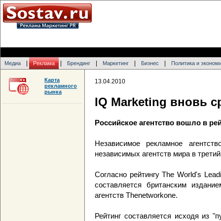
|
|
|
|
|
Медиа
Реклама
Брендинг
Маркетинг
Бизнес
Политика и эконом
Карта
13.04.2010
рекламного
рынка
IQ Marketing вновь 
Российское агентство вошло в ре
Независимое рекламное агентст
независимых агентств мира в третий
Согласно рейтингу The World's Lead
составляется британским издани
агентств Thenetworkone.
Рейтинг составляется исходя из "п