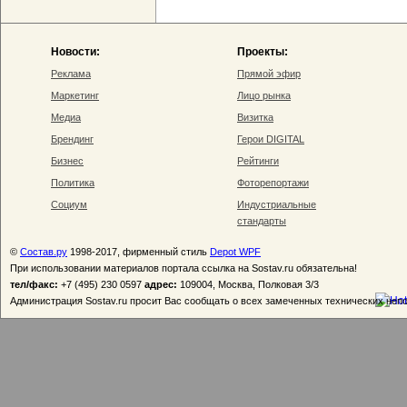
Новости:
Проекты:
Реклама
Прямой эфир
Маркетинг
Лицо рынка
Медиа
Визитка
Брендинг
Герои DIGITAL
Бизнес
Рейтинги
Политика
Фоторепортажи
Социум
Индустриальные
стандарты
©
Состав.ру
1998-2017, фирменный стиль
Depot WPF
При использовании материалов портала ссылка на Sostav.ru обязательна!
тел/факс:
+7 (495) 230 0597
адрес:
109004, Москва, Полковая 3/3
Администрация Sostav.ru просит Вас сообщать о всех замеченных технических неп