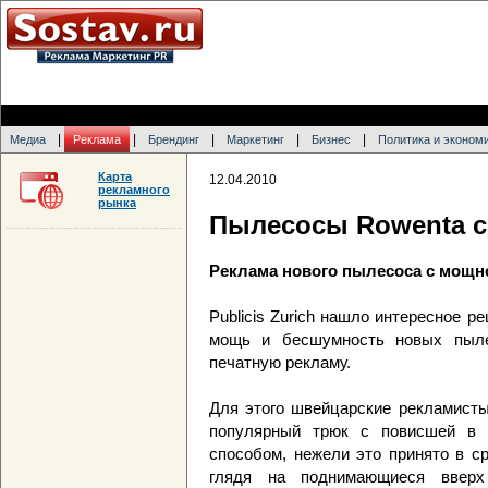
|
|
|
|
|
Медиа
Реклама
Брендинг
Маркетинг
Бизнес
Политика и эконом
Карта
12.04.2010
рекламного
рынка
Пылесосы Rowenta с
Реклама нового пылесоса с мощно
Publicis Zurich нашло интересное р
мощь и бесшумность новых пыле
печатную рекламу.
Для этого швейцарские рекламисты
популярный трюк с повисшей в 
способом, нежели это принято в с
глядя на поднимающиеся вверх