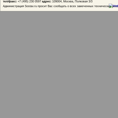
тел/факс:
+7 (495) 230 0597
адрес:
109004, Москва, Полковая 3/3
Администрация Sostav.ru просит Вас сообщать о всех замеченных технических неп