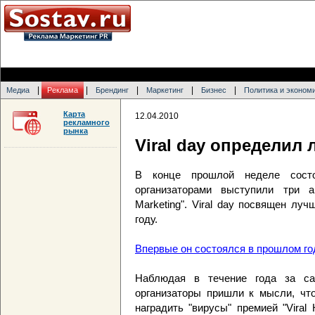
|
|
|
|
|
Медиа
Реклама
Брендинг
Маркетинг
Бизнес
Политика и эконом
Карта
12.04.2010
рекламного
рынка
Viral day определил
В конце прошлой неделе состо
организаторами выступили три а
Marketing". Viral day посвящен л
году.
Впервые он состоялся в прошлом го
Наблюдая в течение года за са
организаторы пришли к мысли, чт
наградить "вирусы" премией "Vira