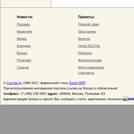
Новости:
Проекты:
Реклама
Прямой эфир
Маркетинг
Лицо рынка
Медиа
Визитка
Брендинг
Герои DIGITAL
Бизнес
Рейтинги
Политика
Фоторепортажи
Социум
Индустриальные
стандарты
©
Состав.ру
1998-2017, фирменный стиль
Depot WPF
При использовании материалов портала ссылка на Sostav.ru обязательна!
тел/факс:
+7 (495) 230 0597
адрес:
109004, Москва, Полковая 3/3
Администрация Sostav.ru просит Вас сообщать о всех замеченных технических неп