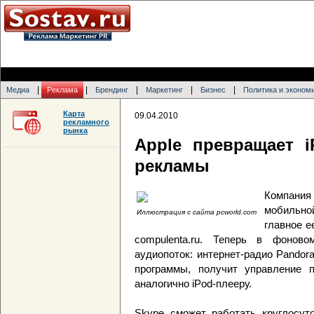
|
|
|
|
|
Медиа
Реклама
Брендинг
Маркетинг
Бизнес
Политика и эконом
Карта
09.04.2010
рекламного
рынка
Apple превращает 
рекламы
Компания
мобильно
Иллюстрация с сайта pcworld.com
главное е
compulenta.ru. Теперь в фонов
аудиопоток: интернет-радио Pando
программы, получит управление п
аналогично iPod-плееру.
Skype сможет работать круглосут