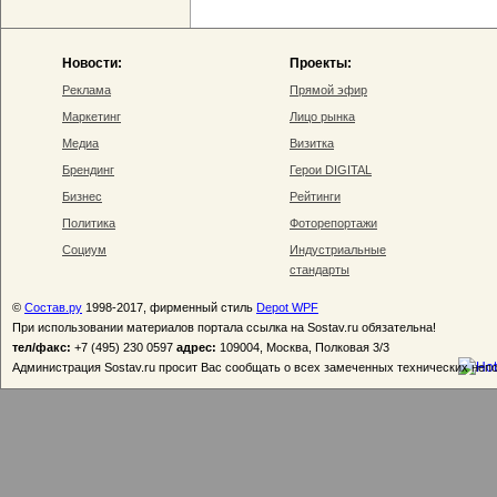
Новости:
Проекты:
Реклама
Прямой эфир
Маркетинг
Лицо рынка
Медиа
Визитка
Брендинг
Герои DIGITAL
Бизнес
Рейтинги
Политика
Фоторепортажи
Социум
Индустриальные
стандарты
©
Состав.ру
1998-2017, фирменный стиль
Depot WPF
При использовании материалов портала ссылка на Sostav.ru обязательна!
тел/факс:
+7 (495) 230 0597
адрес:
109004, Москва, Полковая 3/3
Администрация Sostav.ru просит Вас сообщать о всех замеченных технических неп