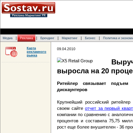
|
|
|
|
|
Медиа
Реклама
Брендинг
Маркетинг
Бизнес
Политика и эконом
Карта
09.04.2010
рекламного
рынка
Выру
выросла на 20 проц
Ритейлер связывает подъем 
дискаунтеров
Крупнейший российский ритейлер 
своем сайте
отчет за первый квар
компании по сравнению с аналогич
процентов и составила 75,75 мил
рост еще более внушителен - 36 про