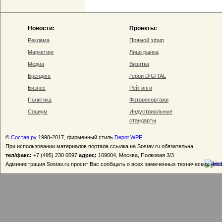
Новости:
Проекты:
Реклама
Прямой эфир
Маркетинг
Лицо рынка
Медиа
Визитка
Брендинг
Герои DIGITAL
Бизнес
Рейтинги
Политика
Фоторепортажи
Социум
Индустриальные
стандарты
©
Состав.ру
1998-2017, фирменный стиль
Depot WPF
При использовании материалов портала ссылка на Sostav.ru обязательна!
тел/факс:
+7 (495) 230 0597
адрес:
109004, Москва, Полковая 3/3
Администрация Sostav.ru просит Вас сообщать о всех замеченных технических неп