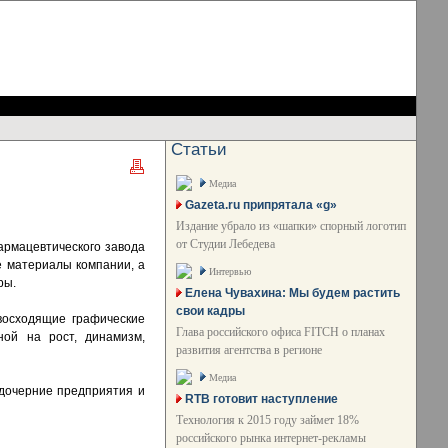
Статьи
Медиа
Gazeta.ru припрятала «g»
Издание убрало из «шапки» спорный логотип
от Студии Лебедева
армацевтического завода
е материалы компании, а
Интервью
ры.
Елена Чувахина: Мы будем растить
свои кадры
восходящие графические
Глава российского офиса FITCH о планах
ной на рост, динамизм,
развития агентства в регионе
Медиа
 дочерние предприятия и
RTB готовит наступление
Технология к 2015 году займет 18%
российского рынка интернет-рекламы