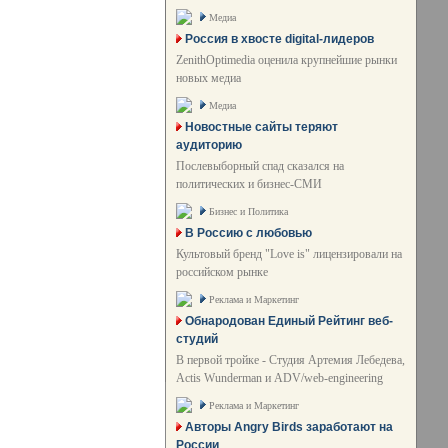
Медиа
Россия в хвосте digital-лидеров
ZenithOptimedia оценила крупнейшие рынки
новых медиа
Медиа
Новостные сайты теряют
аудиторию
Послевыборный спад сказался на
политических и бизнес-СМИ
Бизнес и Политика
В Россию с любовью
Культовый бренд "Love is" лицензировали на
российском рынке
Реклама и Маркетинг
Обнародован Единый Рейтинг веб-
студий
В первой тройке - Студия Артемия Лебедева,
Actis Wunderman и ADV/web-engineering
Реклама и Маркетинг
Авторы Angry Birds заработают на
России