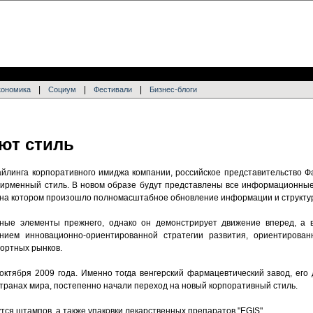
|
|
|
кономика
Социум
Фестивали
Бизнес-блоги
ют стиль
айлинга корпоративного имиджа компании, российское представительство Ф
 фирменный стиль. В новом образе будут представлены все информационны
 на котором произошло полномасштабное обновление информации и структу
ные элементы прежнего, однако он демонстрирует движение вперед, а 
ием инновационно-ориентированной стратегии развития, ориентирован
ортных рынков.
октября 2009 года. Именно тогда венгерский фармацевтический завод, его
странах мира, постепенно начали переход на новый корпоративный стиль.
ся штампов, а также упаковки лекарственных препаратов "EGIS".