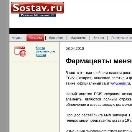
|
|
|
|
|
Медиа
Реклама
Брендинг
Маркетинг
Бизнес
Политика и э
Карта
08.04.2010
рекламного
рынка
Фармацевты меня
В соответствии с общим планом рест
EGIS" (Венгрия) обновило логотип и
также, официальный сайт
www.egis.ru
,
Новый логотип EGIS сохранил основ
элементы являются полным отражен
обновление и возрастающую роль эксп
Процесс рестайлинга был запущен 1 
генеральные представительства в 19 
Изменения фирменного стиля не коснут