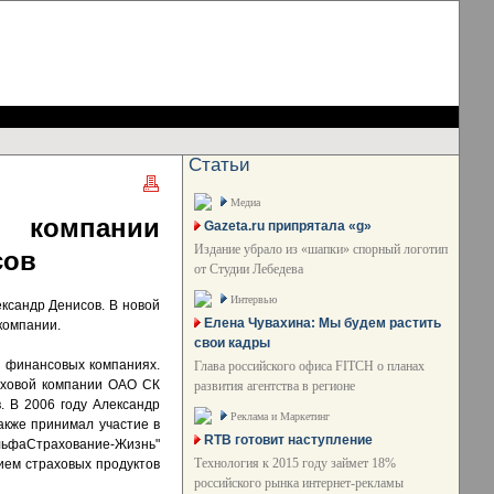
Статьи
Медиа
компании
Gazeta.ru припрятала «g»
Издание убрало из «шапки» спорный логотип
сов
от Студии Лебедева
Интервью
ксандр Денисов. В новой
Елена Чувахина: Мы будем растить
компании.
свои кадры
х финансовых компаниях.
Глава российского офиса FITCH о планах
раховой компании ОАО СК
развития агентства в регионе
. В 2006 году Александр
Реклама и Маркетинг
акже принимал участие в
RTB готовит наступление
АльфаСтрахование-Жизнь"
Технология к 2015 году займет 18%
нием страховых продуктов
российского рынка интернет-рекламы