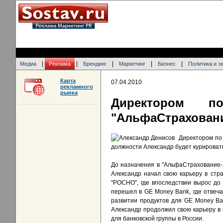
|
|
|
|
|
Медиа
Реклама
Брендинг
Маркетинг
Бизнес
Политика и э
Карта
07.04.2010
рекламного
рынка
Директором п
"АльфаСтраховани
Директором по
должности Александр будет курироват
До назначения в "АльфаСтрахование-
Александр начал свою карьеру в стр
"РОСНО", где впоследствии вырос до
перешел в GE Money Bank, где отвеча
развитии продуктов для GE Money Ba
Александр продолжил свою карьеру в с
для банковской группы в России.