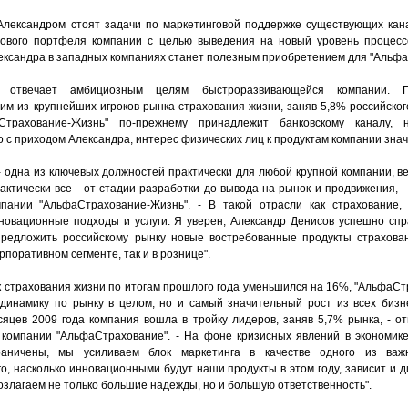
лександром стоят задачи по маркетинговой поддержке существующих кана
ового портфеля компании с целью выведения на новый уровень процесс
ександра в западных компаниях станет полезным приобретением для "Альф
а отвечает амбициозным целям быстроразвивающейся компании. 
м из крупнейших игроков рынка страхования жизни, заняв 5,8% российского
трахование-Жизнь" по-прежнему принадлежит банковскому каналу, 
 с приходом Александра, интерес физических лиц к продуктам компании знач
 - одна из ключевых должностей практически для любой крупной компании, 
рактически все - от стадии разработки до вывода на рынок и продвижения,
пании "АльфаСтрахование-Жизнь". - В такой отрасли как страхование,
новационные подходы и услуги. Я уверен, Александр Денисов успешно сп
редложить российскому рынку новые востребованные продукты страхован
рпоративном сегменте, так и в рознице".
ок страхования жизни по итогам прошлого года уменьшился на 16%, "АльфаС
 динамику по рынку в целом, но и самый значительный рост из всех бизн
яцев 2009 года компания вошла в тройку лидеров, заняв 5,7% рынка, - от
 компании "АльфаСтрахование". - На фоне кризисных явлений в экономике
раничены, мы усиливаем блок маркетинга в качестве одного из важ
о, насколько инновационными будут наши продукты в этом году, зависит и 
озлагаем не только большие надежды, но и большую ответственность".