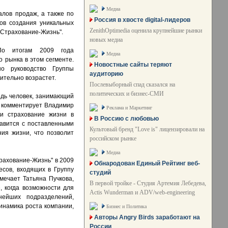
Медиа
лов продаж, а также по
Россия в хвосте digital-лидеров
ов создания уникальных
ZenithOptimedia оценила крупнейшие рынки
аСтрахование-Жизнь".
новых медиа
По итогам 2009 года
Медиа
 рынка в этом сегменте.
Новостные сайты теряют
но руководство Группы
аудиторию
ительно возрастет.
Послевыборный спад сказался на
политических и бизнес-СМИ
ведь человек, занимающий
 - комментирует Владимир
Реклама и Маркетинг
 и страхование жизни в
В Россию с любовью
равится с поставленными
Культовый бренд "Love is" лицензировали на
ия жизни, что позволит
российском рынке
Медиа
трахование-Жизнь" в 2009
Обнародован Единый Рейтинг веб-
есов, входящих в Группу
студий
мечает Татьяна Пучкова,
В первой тройке - Студия Артемия Лебедева,
, когда возможности для
Actis Wunderman и ADV/web-engineering
нейших подразделений,
динамика роста компании,
Бизнес и Политика
Авторы Angry Birds заработают на
России