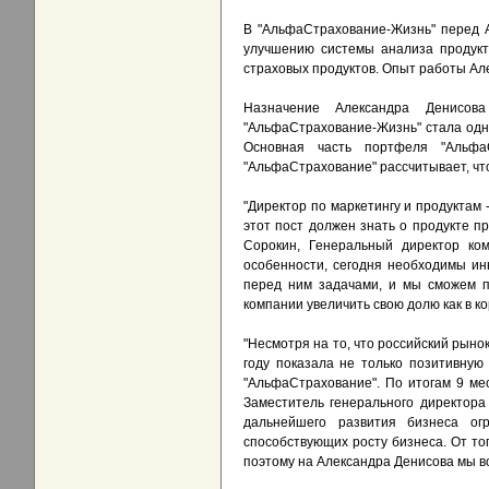
В "АльфаСтрахование-Жизнь" перед А
улучшению системы анализа продукт
страховых продуктов. Опыт работы Ал
Назначение Александра Денисов
"АльфаCтрахование-Жизнь" стала одни
Основная часть портфеля "АльфаС
"АльфаСтрахование" рассчитывает, что
"Директор по маркетингу и продуктам
этот пост должен знать о продукте п
Сорокин, Генеральный директор ком
особенности, сегодня необходимы ин
перед ним задачами, и мы сможем п
компании увеличить свою долю как в ко
"Несмотря на то, что российский рын
году показала не только позитивную
"АльфаСтрахование". По итогам 9 мес
Заместитель генерального директора
дальнейшего развития бизнеса ог
способствующих росту бизнеса. От тог
поэтому на Александра Денисова мы в