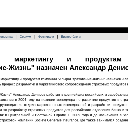
|
|
|
кономика
Социум
Фестивали
Бизнес-блоги
о маркетингу и продуктам 
е-Жизнь" назначен Александр Дени
 маркетингу и продуктам компании "АльфаСтрахование-Жизнь" назначен Але
ь процесс разработки и маркетингового сопровождения страховых продуктов 
Жизнь" Александр Денисов работал в крупнейших российских и зарубежны
аховании в 2004 году на позиции менеджера по развитию продуктов в ст
 руководителя отдела маркетинговых исследований и разработки продуктов
л за разработку страховых продуктов для российского отделения банка и т
nk в Центральной и Восточной Европе. С 2009 года и до назначения в "
траховой компании Societe Generale Insurance, где также занимался созда