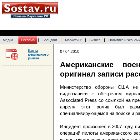
|
|
|
|
|
Медиа
Реклама
Брендинг
Маркетинг
Бизнес
Политика и эконом
Карта
07.04.2010
рекламного
рынка
Американские вое
оригинал записи рас
Министерство обороны США не 
видеозаписи с обстрелом журна
Associated Press со ссылкой на пр
апреля этот ролик был разме
специализирующемся на поиске и р
Инцидент произошел в 2007 году, п
операций пилоты американского вер
из восьми человек на улице Багдада