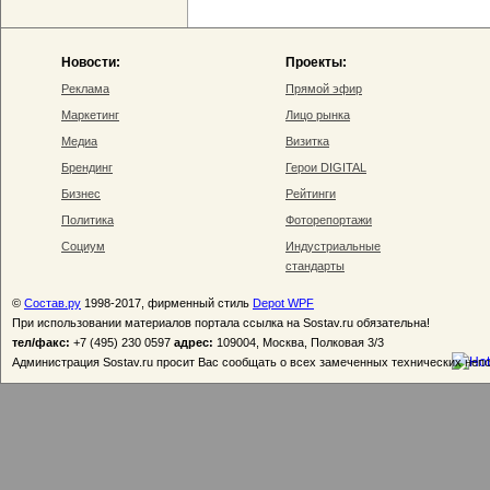
Новости:
Проекты:
Реклама
Прямой эфир
Маркетинг
Лицо рынка
Медиа
Визитка
Брендинг
Герои DIGITAL
Бизнес
Рейтинги
Политика
Фоторепортажи
Социум
Индустриальные
стандарты
©
Состав.ру
1998-2017, фирменный стиль
Depot WPF
При использовании материалов портала ссылка на Sostav.ru обязательна!
тел/факс:
+7 (495) 230 0597
адрес:
109004, Москва, Полковая 3/3
Администрация Sostav.ru просит Вас сообщать о всех замеченных технических неп