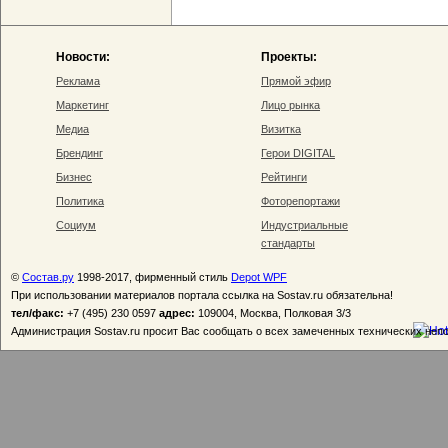
Новости:
Проекты:
Реклама
Прямой эфир
Маркетинг
Лицо рынка
Медиа
Визитка
Брендинг
Герои DIGITAL
Бизнес
Рейтинги
Политика
Фоторепортажи
Социум
Индустриальные
стандарты
©
Состав.ру
1998-2017, фирменный стиль
Depot WPF
При использовании материалов портала ссылка на Sostav.ru обязательна!
тел/факс:
+7 (495) 230 0597
адрес:
109004, Москва, Полковая 3/3
Администрация Sostav.ru просит Вас сообщать о всех замеченных технических неп