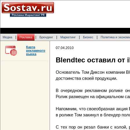
|
|
|
|
|
Медиа
Реклама
Брендинг
Маркетинг
Бизнес
Политика и эконом
Карта
07.04.2010
рекламного
рынка
Blendtec оставил от 
Основатель Том Диксон компании Bl
достоинства своей продукции.
В очередном рекламном ролике он 
Ролик размещен на официальном сай
Напомним, что своеобразная акция 
в ролике Том закинул в блендер пол
С тех пор он резал банки с колой, 