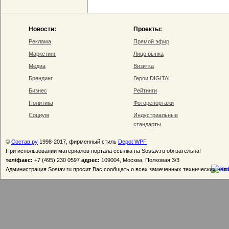
Новости:
Проекты:
Реклама
Прямой эфир
Маркетинг
Лицо рынка
Медиа
Визитка
Брендинг
Герои DIGITAL
Бизнес
Рейтинги
Политика
Фоторепортажи
Социум
Индустриальные
стандарты
©
Состав.ру
1998-2017, фирменный стиль
Depot WPF
При использовании материалов портала ссылка на Sostav.ru обязательна!
тел/факс:
+7 (495) 230 0597
адрес:
109004, Москва, Полковая 3/3
Администрация Sostav.ru просит Вас сообщать о всех замеченных технических неп