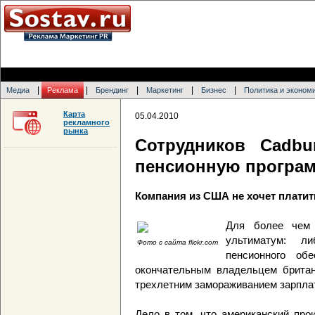
|
|
|
|
|
Медиа
Реклама
Брендинг
Маркетинг
Бизнес
Политика и эконом
Карта
05.04.2010
рекламного
рынка
Сотрудников Cadb
пенсионную програм
Компания из США не хочет плати
Для более чем 
ультиматум: л
Фото с сайта flickr.com
пенсионного обе
окончательным владельцем британс
трехлетним замораживанием зарплаты
Дело в том, что американский прои