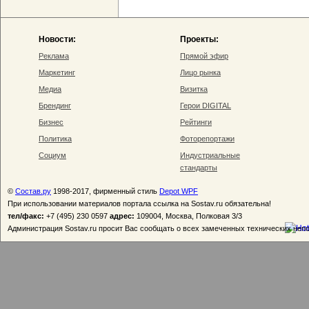
Новости:
Проекты:
Реклама
Прямой эфир
Маркетинг
Лицо рынка
Медиа
Визитка
Брендинг
Герои DIGITAL
Бизнес
Рейтинги
Политика
Фоторепортажи
Социум
Индустриальные
стандарты
©
Состав.ру
1998-2017, фирменный стиль
Depot WPF
При использовании материалов портала ссылка на Sostav.ru обязательна!
тел/факс:
+7 (495) 230 0597
адрес:
109004, Москва, Полковая 3/3
Администрация Sostav.ru просит Вас сообщать о всех замеченных технических неп