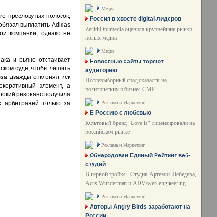
Медиа
ro пресловутых полосок,
Россия в хвосте digital-лидеров
обязал выплатить Adidas
ZenithOptimedia оценила крупнейшие рынки
ой компании, однако не
новых медиа
Медиа
нака и рьяно отстаивает
Новостные сайты теряют
йском суде, чтобы лишить
аудиторию
юза дважды отклонял иск
Послевыборный спад сказался на
екоративный элемент, а
политических и бизнес-СМИ
ирокий резонанс получила
Реклама и Маркетинг
х арбитражей только за
В Россию с любовью
Культовый бренд "Love is" лицензировали на
российском рынке
Реклама и Маркетинг
Обнародован Единый Рейтинг веб-
студий
В первой тройке - Студия Артемия Лебедева,
Actis Wunderman и ADV/web-engineering
Реклама и Маркетинг
Авторы Angry Birds заработают на
России