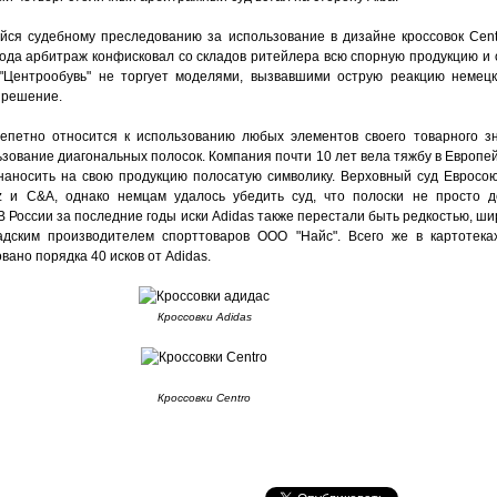
ейся судебному преследованию за использование в дизайне кроссовок Cent
года арбитраж конфисковал со складов ритейлера всю спорную продукцию и 
"Центрообувь" не торгует моделями, вызвавшими острую реакцию немецк
 решение.
репетно относится к использованию любых элементов своего товарного з
ьзование диагональных полосок. Компания почти 10 лет вела тяжбу в Европе
наносить на свою продукцию полосатую символику. Верховный суд Евросо
tz и C&A, однако немцам удалось убедить суд, что полоски не просто д
В России за последние годы иски Adidas также перестали быть редкостью, ш
адским производителем спорттоваров ООО "Найс". Всего же в картотека
вано порядка 40 исков от Adidas.
Кроссовки Adidas
Кроссовки Centro