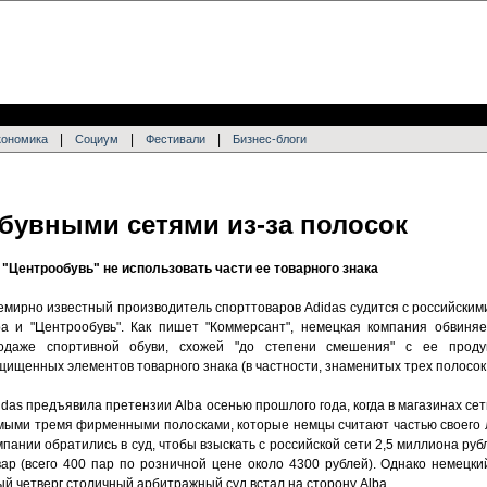
|
|
|
кономика
Социум
Фестивали
Бизнес-блоги
обувными сетями из-за полосок
 "Центрообувь" не использовать части ее товарного знака
емирно известный производитель спорттоваров Adidas судится с российски
ba и "Центрообувь". Как пишет "Коммерсант", немецкая компания обвиня
одаже спортивной обуви, схожей "до степени смешения" с ее проду
щищенных элементов товарного знака (в частности, знаменитых трех полосок 
idas предъявила претензии Alba осенью прошлого года, когда в магазинах сет
мыми тремя фирменными полосками, которые немцы считают частью своего 
мпании обратились в суд, чтобы взыскать с российской сети 2,5 миллиона руб
ар (всего 400 пар по розничной цене около 4300 рублей). Однако немецки
й четверг столичный арбитражный суд встал на сторону Alba.