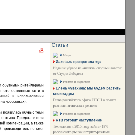
Статьи
Медиа
Gazeta.ru припрятала «g»
Издание убрало из «шапки» спорный логотип
от Студии Лебедева
Реклама и Маркетинг
ми обувными ритейлерами
Елена Чувахина: Мы будем растить
ет отечественные сети в
свои кадры
кцией и использовании
Глава российского офиса FITCH о планах
на кроссовках).
развития агентства в регионе
и появилась обувь с теми
Реклама и Маркетинг
логотипа. Представители
RTB готовит наступление
лей компенсации, а также
Технология к 2015 году займет 18%
й производитель не смог
российского рынка интернет-рекламы