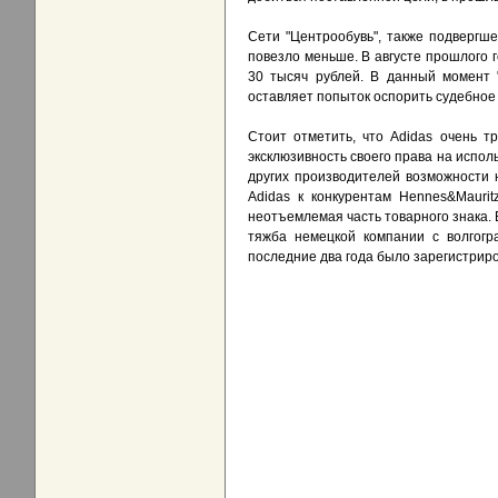
Сети "Центрообувь", также подвергш
повезло меньше. В августе прошлого 
30 тысяч рублей. В данный момент 
оставляет попыток оспорить судебное
Стоит отметить, что Adidas очень т
эксклюзивность своего права на испол
других производителей возможности 
Adidas к конкурентам Hennes&Mauri
неотъемлемая часть товарного знака. 
тяжба немецкой компании с волгогр
последние два года было зарегистриро