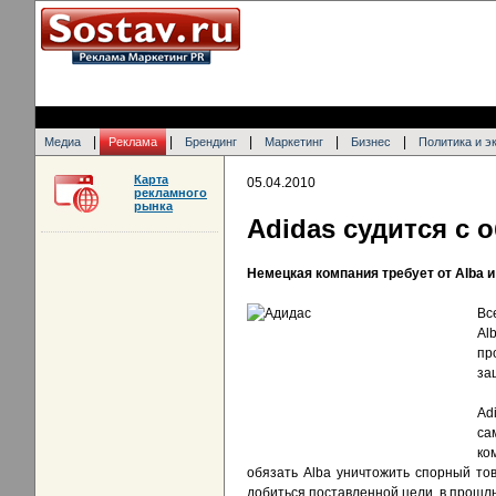
|
|
|
|
|
Медиа
Реклама
Брендинг
Маркетинг
Бизнес
Политика и э
Карта
05.04.2010
рекламного
рынка
Adidas судится с 
Немецкая компания требует от Alba и
Вс
Al
пр
за
Ad
са
ко
обязать Alba уничтожить спорный тов
добиться поставленной цели, в прошлы