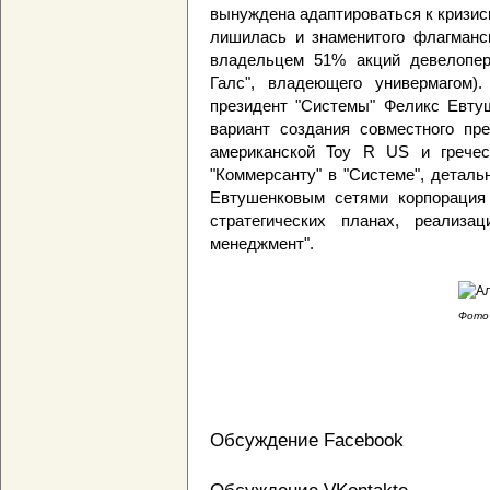
вынуждена адаптироваться к кризис
лишилась и знаменитого флагманск
владельцем 51% акций девелопер
Галс", владеющего универмагом)
президент "Системы" Феликс Евтуш
вариант создания совместного пр
американской Toy R US и гречес
"Коммерсанту" в "Системе", детал
Евтушенковым сетями корпорация 
стратегических планах, реализ
менеджмент".
Фото 
Обсуждение Facebook