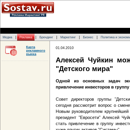
|
|
|
|
|
Медиа
Реклама
Брендинг
Маркетинг
Бизнес
Политика и эконом
Карта
01.04.2010
рекламного
рынка
Алексей Чуйкин мож
"Детского мира"
Одной из основных задач экс
привлечение инвесторов в группу
Совет директоров группы "Детск
сегодня рассмотрит вопрос о смене
Новым руководителем крупнейшей д
президент "Евросети" Алексей Чуй
стать привлечение в группу инвест
хуже других активов "Системы"