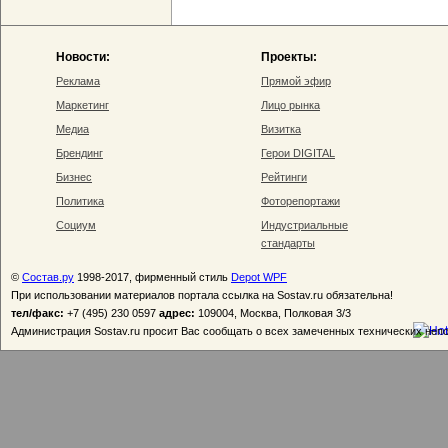
Новости:
Проекты:
Реклама
Прямой эфир
Маркетинг
Лицо рынка
Медиа
Визитка
Брендинг
Герои DIGITAL
Бизнес
Рейтинги
Политика
Фоторепортажи
Социум
Индустриальные
стандарты
©
Состав.ру
1998-2017, фирменный стиль
Depot WPF
При использовании материалов портала ссылка на Sostav.ru обязательна!
тел/факс:
+7 (495) 230 0597
адрес:
109004, Москва, Полковая 3/3
Администрация Sostav.ru просит Вас сообщать о всех замеченных технических неп