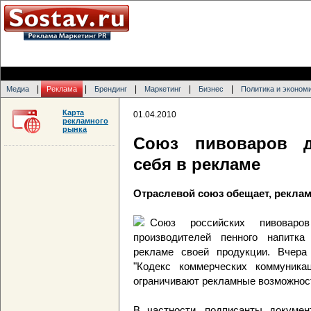
|
|
|
|
|
Медиа
Реклама
Брендинг
Маркетинг
Бизнес
Политика и эконом
Карта
01.04.2010
рекламного
рынка
Союз пивоваров д
себя в рекламе
Отраслевой союз обещает, реклам
Союз российских пивоваров
производителей пенного напитка
рекламе своей продукции. Вчера
"Кодекс коммерческих коммуника
ограничивают рекламные возможност
В частности, подписанты докумен