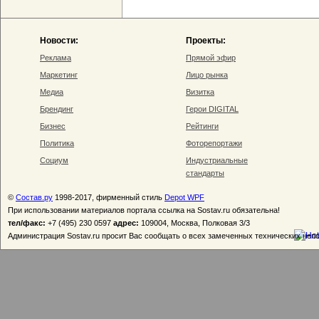
Новости:
Проекты:
Реклама
Прямой эфир
Маркетинг
Лицо рынка
Медиа
Визитка
Брендинг
Герои DIGITAL
Бизнес
Рейтинги
Политика
Фоторепортажи
Социум
Индустриальные
стандарты
©
Состав.ру
1998-2017, фирменный стиль
Depot WPF
При использовании материалов портала ссылка на Sostav.ru обязательна!
тел/факс:
+7 (495) 230 0597
адрес:
109004, Москва, Полковая 3/3
Администрация Sostav.ru просит Вас сообщать о всех замеченных технических неп