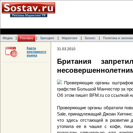
|
|
|
|
|
Медиа
Реклама
Брендинг
Маркетинг
Бизнес
Политика и эконом
Карта
31.03.2010
рекламного
рынка
Британия запрети
несовершеннолетни
Проверяющие органы оштрафова
графстве Большой Манчестер за про
Об этом пишет BFM.ru со ссылкой на
Проверяющие органы обратили повы
Sale, принадлежащий Джоан Хиггинс,
что здесь отстающей в развитии д
утопила ее в чашке с кофе, пише
подослан специально для контро