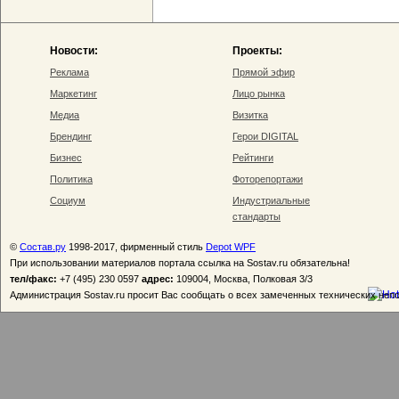
Новости:
Проекты:
Реклама
Прямой эфир
Маркетинг
Лицо рынка
Медиа
Визитка
Брендинг
Герои DIGITAL
Бизнес
Рейтинги
Политика
Фоторепортажи
Социум
Индустриальные
стандарты
©
Состав.ру
1998-2017, фирменный стиль
Depot WPF
При использовании материалов портала ссылка на Sostav.ru обязательна!
тел/факс:
+7 (495) 230 0597
адрес:
109004, Москва, Полковая 3/3
Администрация Sostav.ru просит Вас сообщать о всех замеченных технических неп