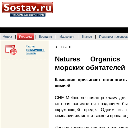
|
|
|
|
|
Медиа
Реклама
Брендинг
Маркетинг
Бизнес
Политика и эконом
Карта
31.03.2010
рекламного
рынка
Natures Organics
морских обитателей
Кампания призывает остановить
химией
CHE Melbourne сняло рекламу для 
которая занимается созданием бы
окружающей среде. Одним из пр
компании является также и пропаган
Данная кампания как раз и направл