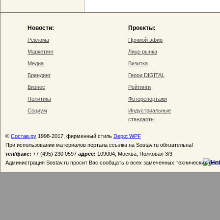
Новости:
Проекты:
Реклама
Прямой эфир
Маркетинг
Лицо рынка
Медиа
Визитка
Брендинг
Герои DIGITAL
Бизнес
Рейтинги
Политика
Фоторепортажи
Социум
Индустриальные
стандарты
©
Состав.ру
1998-2017, фирменный стиль
Depot WPF
При использовании материалов портала ссылка на Sostav.ru обязательна!
тел/факс:
+7 (495) 230 0597
адрес:
109004, Москва, Полковая 3/3
Администрация Sostav.ru просит Вас сообщать о всех замеченных технических неп