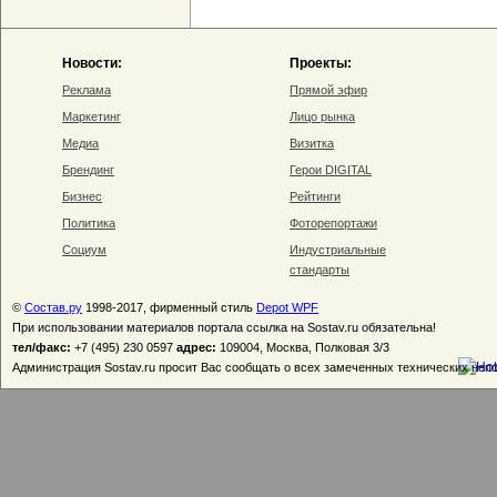
Новости:
Проекты:
Реклама
Прямой эфир
Маркетинг
Лицо рынка
Медиа
Визитка
Брендинг
Герои DIGITAL
Бизнес
Рейтинги
Политика
Фоторепортажи
Социум
Индустриальные
стандарты
©
Состав.ру
1998-2017, фирменный стиль
Depot WPF
При использовании материалов портала ссылка на Sostav.ru обязательна!
тел/факс:
+7 (495) 230 0597
адрес:
109004, Москва, Полковая 3/3
Администрация Sostav.ru просит Вас сообщать о всех замеченных технических неп