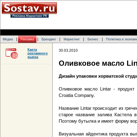
|
|
|
|
|
Медиа
Реклама
Брендинг
Маркетинг
Бизнес
Политика и эконом
Карта
30.03.2010
рекламного
рынка
Оливковое масло Lin
Дизайн упаковки хорватской сту
Оливковое масло Lintar - продукт
Croatia Company.
Название Lintar происходит из грече
старое название залива Кастела в
Поэтому бутылка и имеет форму вор
Визуальная айдентика продукта вы