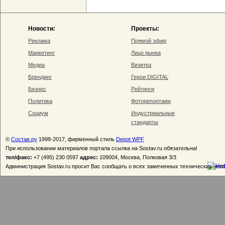
Новости:
Проекты:
Реклама
Прямой эфир
Маркетинг
Лицо рынка
Медиа
Визитка
Брендинг
Герои DIGITAL
Бизнес
Рейтинги
Политика
Фоторепортажи
Социум
Индустриальные
стандарты
©
Состав.ру
1998-2017, фирменный стиль
Depot WPF
При использовании материалов портала ссылка на Sostav.ru обязательна!
тел/факс:
+7 (495) 230 0597
адрес:
109004, Москва, Полковая 3/3
Администрация Sostav.ru просит Вас сообщать о всех замеченных технических неп