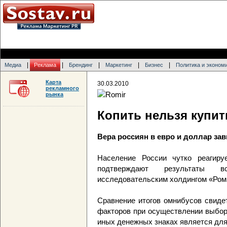
|
|
|
|
|
Медиа
Реклама
Брендинг
Маркетинг
Бизнес
Политика и эконом
Карта
30.03.2010
рекламного
рынка
Копить нельзя купит
Вера россиян в евро и доллар зав
Население России чутко реагиру
подтверждают результаты вс
исследовательским холдингом «Ромир
Сравнение итогов омнибусов свиде
факторов при осуществлении выбор
иных денежных знаках является для