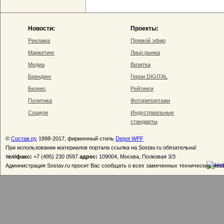
Новости:
Проекты:
Реклама
Прямой эфир
Маркетинг
Лицо рынка
Медиа
Визитка
Брендинг
Герои DIGITAL
Бизнес
Рейтинги
Политика
Фоторепортажи
Социум
Индустриальные
стандарты
©
Состав.ру
1998-2017, фирменный стиль
Depot WPF
При использовании материалов портала ссылка на Sostav.ru обязательна!
тел/факс:
+7 (495) 230 0597
адрес:
109004, Москва, Полковая 3/3
Администрация Sostav.ru просит Вас сообщать о всех замеченных технических неп