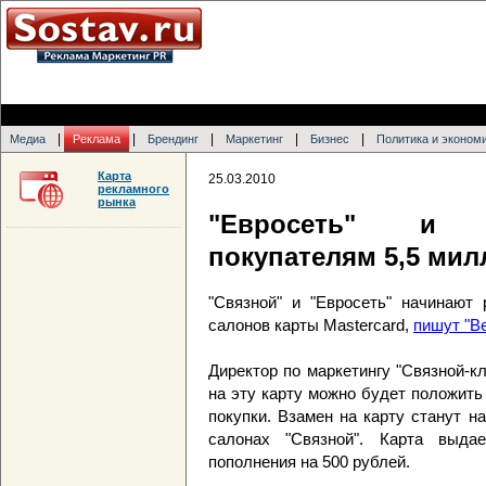
|
|
|
|
|
Медиа
Реклама
Брендинг
Маркетинг
Бизнес
Политика и эконом
Карта
25.03.2010
рекламного
рынка
"Евросеть" и "
покупателям 5,5 мил
"Связной" и "Евросеть" начинают 
салонов карты Mastercard,
пишут "В
Директор по маркетингу "Связной-к
на эту карту можно будет положит
покупки. Взамен на карту станут 
салонах "Связной". Карта выда
пополнения на 500 рублей.