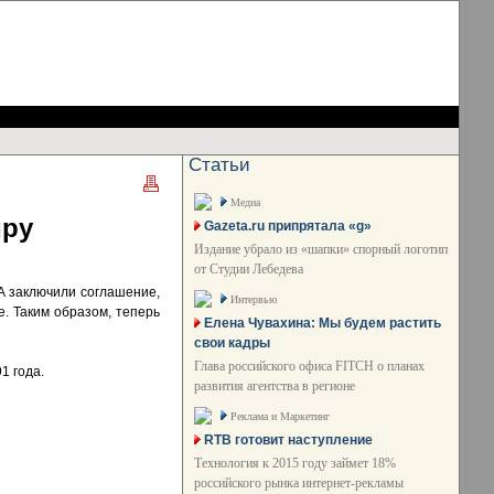
Статьи
Медиа
иру
Gazeta.ru припрятала «g»
Издание убрало из «шапки» спорный логотип
от Студии Лебедева
A заключили соглашение,
Интервью
. Таким образом, теперь
Елена Чувахина: Мы будем растить
свои кадры
Глава российского офиса FITCH о планах
1 года.
развития агентства в регионе
Реклама и Маркетинг
RTB готовит наступление
Технология к 2015 году займет 18%
российского рынка интернет-рекламы