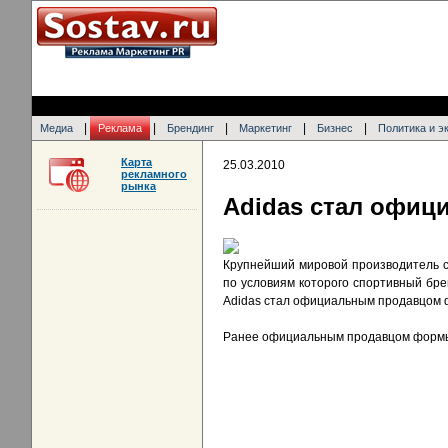
|
|
|
|
|
Медиа
Реклама
Брендинг
Маркетинг
Бизнес
Политика и э
Карта
25.03.2010
рекламного
рынка
Adidas стал офиц
Крупнейший мировой производитель с
по условиям которого спортивный бр
Adidas стал официальным продавцом 
Ранее официальным продавцом формы N