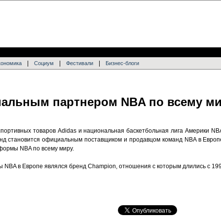
|
|
|
кономика
Социум
Фестивали
Бизнес-блоги
иальным партнером NBA по всему м
портивных товаров Adidas и национальная баскетбольная лига Америки NB
енд становится официальным поставщиком и продавцом команд NBA в Европе
формы NBA по всему миру.
BA в Европе являлся бренд Champion, отношения с которым длились с 199