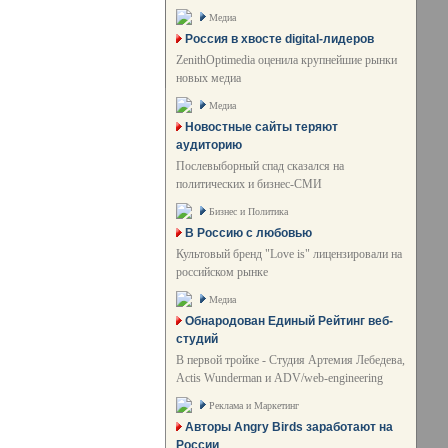
Медиа
Россия в хвосте digital-лидеров
ZenithOptimedia оценила крупнейшие рынки
новых медиа
Медиа
Новостные сайты теряют
аудиторию
Послевыборный спад сказался на
политических и бизнес-СМИ
Бизнес и Политика
В Россию с любовью
Культовый бренд "Love is" лицензировали на
российском рынке
Медиа
Обнародован Единый Рейтинг веб-
студий
В первой тройке - Студия Артемия Лебедева,
Actis Wunderman и ADV/web-engineering
Реклама и Маркетинг
Авторы Angry Birds заработают на
России