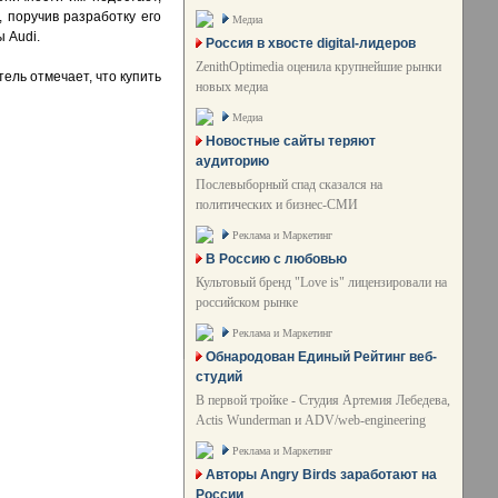
, поручив разработку его
Медиа
 Audi.
Россия в хвосте digital-лидеров
ZenithOptimedia оценила крупнейшие рынки
тель отмечает, что купить
новых медиа
Медиа
Новостные сайты теряют
аудиторию
Послевыборный спад сказался на
политических и бизнес-СМИ
Реклама и Маркетинг
В Россию с любовью
Культовый бренд "Love is" лицензировали на
российском рынке
Реклама и Маркетинг
Обнародован Единый Рейтинг веб-
студий
В первой тройке - Студия Артемия Лебедева,
Actis Wunderman и ADV/web-engineering
Реклама и Маркетинг
Авторы Angry Birds заработают на
России