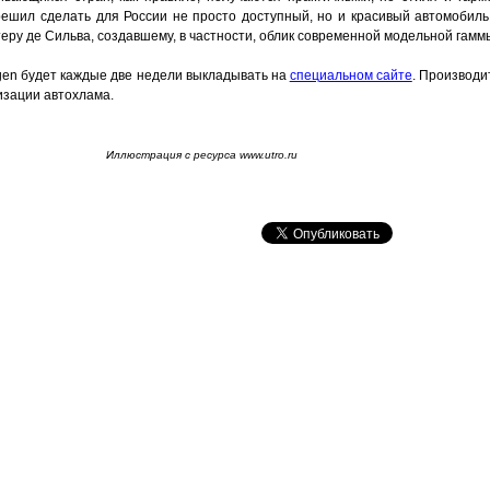
 решил сделать для России не просто доступный, но и красивый автомобиль
ру де Сильва, создавшему, в частности, облик современной модельной гаммы
gen будет каждые две недели выкладывать на
специальном сайте
. Производи
изации автохлама.
Иллюстрация с ресурса www.utro.ru