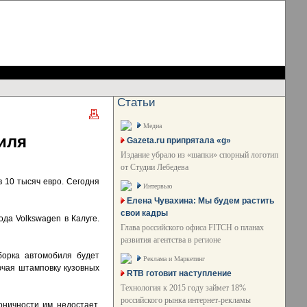
Статьи
Медиа
иля
Gazeta.ru припрятала «g»
Издание убрало из «шапки» спорный логотип
от Студии Лебедева
 10 тысяч евро. Сегодня
Интервью
Елена Чувахина: Мы будем растить
свои кадры
да Volkswagen в Калуге.
Глава российского офиса FITCH о планах
развития агентства в регионе
борка автомобиля будет
Реклама и Маркетинг
ючая штамповку кузовных
RTB готовит наступление
Технология к 2015 году займет 18%
российского рынка интернет-рекламы
ничности им недостает,