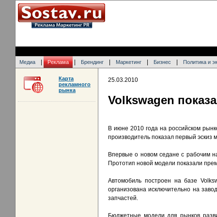
|
|
|
|
|
Медиа
Реклама
Брендинг
Маркетинг
Бизнес
Политика и э
Карта
25.03.2010
рекламного
рынка
Volkswagen показ
В июне 2010 года на российском рынк
производитель показал первый эскиз 
Впервые о новом седане с рабочим на
Прототип новой модели показали прем
Автомобиль построен на базе Volks
организована исключительно на завод
запчастей.
Бюджетные модели для рынков развив