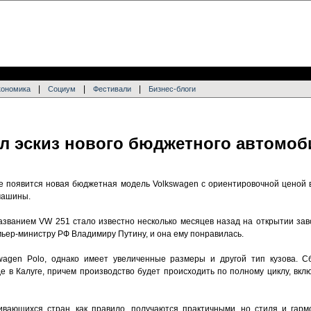
|
|
|
кономика
Социум
Фестивали
Бизнес-блоги
ал эскиз нового бюджетного автомоб
е появится новая бюджетная модель Volkswagen с ориентировочной ценой в
машины.
званием VW 251 стало известно несколько месяцев назад на открытии заво
ьер-министру РФ Владимиру Путину, и она ему понравилась.
wagen Polo, однако имеет увеличенные размеры и другой тип кузова. С
е в Калуге, причем производство будет происходить по полному циклу, вкл
ающихся стран, как правило, получаются практичными, но стиля и гармо