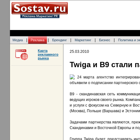
|
|
|
|
|
Медиа
Реклама
Брендинг
Маркетинг
Бизнес
Политика и э
Карта
25.03.2010
рекламного
рынка
Twiga и B9 стали 
24 марта агентство интегрирова
объявили о подписании партнерского 
B9 - скандинавская сеть коммуникац
ведущих игроков своего рынка. Компан
и услуги с фокусом на Северную и Вос
(Москва), Польше (Варшава) и Эстонии
Задачами партнерства являются, преж
Скандинавии и Восточной Европы и под
Группа Twiga будет представлять ин