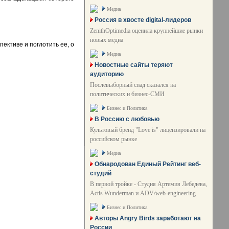
Медиа
Россия в хвосте digital-лидеров
ZenithOptimedia оценила крупнейшие рынки
новых медиа
ективе и поглотить ее, о
Медиа
Новостные сайты теряют
аудиторию
Послевыборный спад сказался на
политических и бизнес-СМИ
Бизнес и Политика
В Россию с любовью
Культовый бренд "Love is" лицензировали на
российском рынке
Медиа
Обнародован Единый Рейтинг веб-
студий
В первой тройке - Студия Артемия Лебедева,
Actis Wunderman и ADV/web-engineering
Бизнес и Политика
Авторы Angry Birds заработают на
России