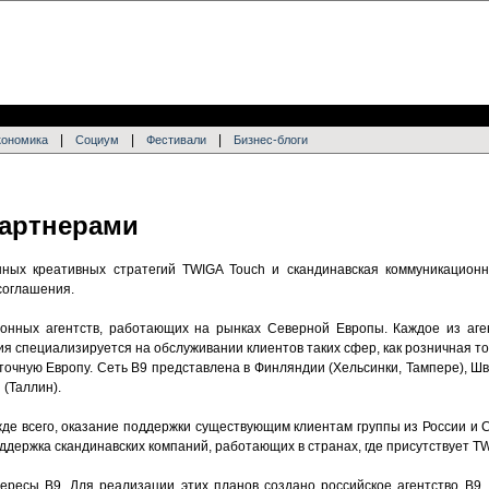
|
|
|
кономика
Социум
Фестивали
Бизнес-блоги
партнерами
нных креативных стратегий TWIGA Touch и скандинавская коммуникацион
соглашения.
ионных агентств, работающих на рынках Северной Европы. Каждое из аге
ия специализируется на обслуживании клиентов таких сфер, как розничная 
точную Европу. Сеть B9 представлена в Финляндии (Хельсинки, Тампере), Шв
 (Таллин).
де всего, оказание поддержки существующим клиентам группы из России и 
держка скандинавских компаний, работающих в странах, где присутствует T
тересы B9. Для реализации этих планов создано российское агентство В9,