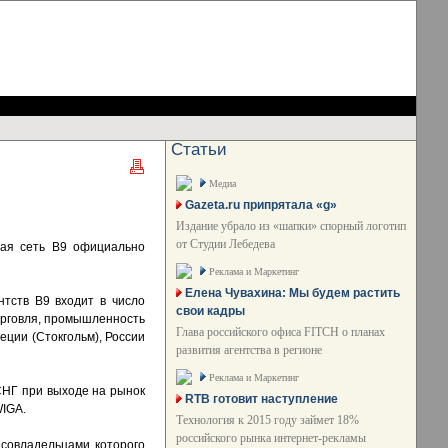
Статьи
Медиа
Gazeta.ru припрятала «g»
Издание убрало из «шапки» спорный логотип
от Студии Лебедева
ная сеть B9 официально
Реклама и Маркетинг
Елена Чувахина: Мы будем растить
нтств B9 входит в число
свои кадры
торговля, промышленность
Глава российского офиса FITCH о планах
еции (Стокгольм), России
развития агентства в регионе
Реклама и Маркетинг
СНГ при выходе на рынок
RTB готовит наступление
WIGA.
Технология к 2015 году займет 18%
российского рынка интернет-рекламы
 совладельцами которого