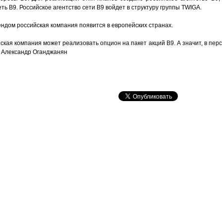
ь B9. Российское агентство сети B9 войдет в структуру группы TWIGA.
ендом российская компания появится в европейских странах.
кая компания может реализовать опцион на пакет акций B9. А значит, в персп
a Александр Оганджанян