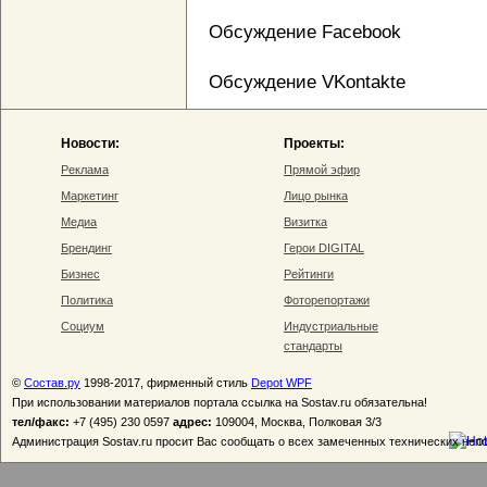
Обсуждение Facebook
Обсуждение VKontakte
Новости:
Проекты:
Реклама
Прямой эфир
Маркетинг
Лицо рынка
Медиа
Визитка
Брендинг
Герои DIGITAL
Бизнес
Рейтинги
Политика
Фоторепортажи
Социум
Индустриальные
стандарты
©
Состав.ру
1998-2017, фирменный стиль
Depot WPF
При использовании материалов портала ссылка на Sostav.ru обязательна!
тел/факс:
+7 (495) 230 0597
адрес:
109004, Москва, Полковая 3/3
Администрация Sostav.ru просит Вас сообщать о всех замеченных технических неп