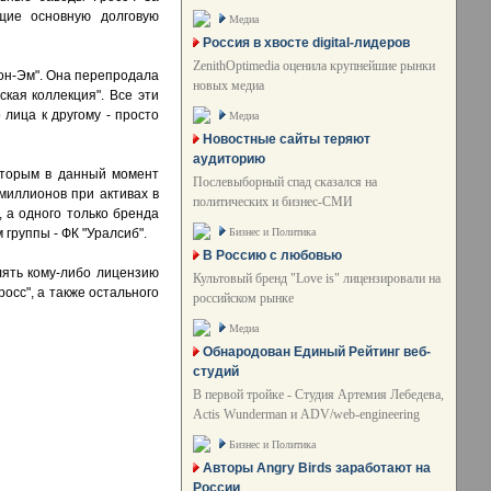
щие основную долговую
Медиа
Россия в хвосте digital-лидеров
ZenithOptimedia оценила крупнейшие рынки
ион-Эм". Она перепродала
новых медиа
кая коллекция". Все эти
лица к другому - просто
Медиа
Новостные сайты теряют
аудиторию
оторым в данный момент
Послевыборный спад сказался на
миллионов при активах в
политических и бизнес-СМИ
, а одного только бренда
Бизнес и Политика
группы - ФК "Уралсиб".
В Россию с любовью
лять кому-либо лицензию
Культовый бренд "Love is" лицензировали на
осс", а также остального
российском рынке
Медиа
Обнародован Единый Рейтинг веб-
студий
В первой тройке - Студия Артемия Лебедева,
Actis Wunderman и ADV/web-engineering
Бизнес и Политика
Авторы Angry Birds заработают на
России