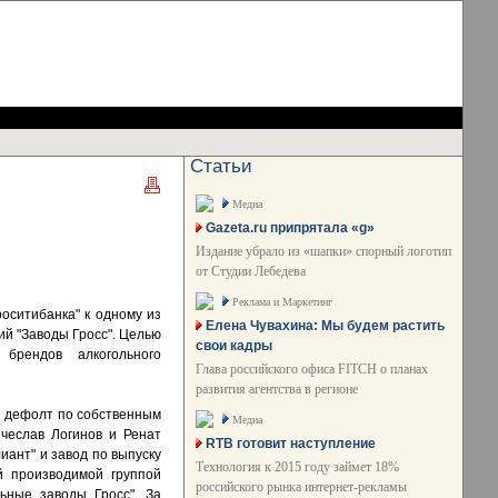
Статьи
Медиа
Gazeta.ru припрятала «g»
Издание убрало из «шапки» спорный логотип
от Студии Лебедева
Реклама и Маркетинг
оситибанка" к одному из
Елена Чувахина: Мы будем растить
ий "Заводы Гросс". Целью
свои кадры
брендов алкогольного
Глава российского офиса FITCH о планах
развития агентства в регионе
ли дефолт по собственным
Медиа
ячеслав Логинов и Ренат
RTB готовит наступление
иант" и завод по выпуску
Технология к 2015 году займет 18%
й производимой группой
российского рынка интернет-рекламы
ьные заводы Гросс". За