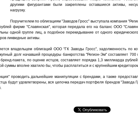
другими фигурантами были закреплены оставшиеся активы, несу
нагрузку.
Поручителем по облигациям "Заводов Гросс" выступала компания "Рег
рублей фирме "Славянская", которая передала его на баланс ООО "Славянс
ьны одной группе лиц, а подобное перекидывание от одного юридического 
ров ликвидные активы.
яется владельцем облигаций ООО "ГК Заводы Гросс", задолженность по к
купный долг начавшей процедуры банкротства "Регион-Эм" составляет 700 
бренд-пакета, по оценке истцов, составляет порядка 1,3 миллиарда рублей
ой суммы вполне хватило бы, чтобы расплатиться и с крупнейшим кредитором 
кция" проводить дальнейшие манипуляции с брендами, а также предостав
стца будут удовлетворены, вся цепочка передач портфеля брендов "Завода Гр
.