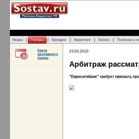
|
|
|
|
|
Медиа
Реклама
Брендинг
Маркетинг
Бизнес
Политика и э
Карта
23.03.2010
рекламного
рынка
Арбитраж рассмат
"Евроситибанк" требует признать пр