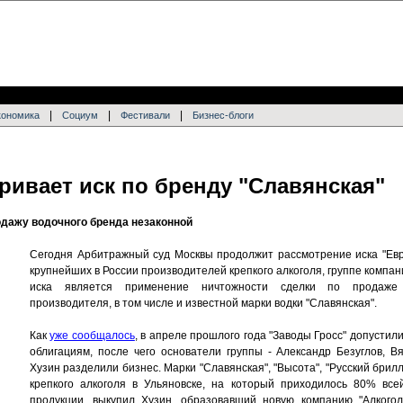
|
|
|
кономика
Социум
Фестивали
Бизнес-блоги
ривает иск по бренду "Славянская"
одажу водочного бренда незаконной
Сегодня Арбитражный суд Москвы продолжит рассмотрение иска "Евр
крупнейших в России производителей крепкого алкоголя, группе компан
иска является применение ничтожности сделки по продаже 
производителя, в том числе и известной марки водки "Славянская".
Как
уже сообщалось
, в апреле прошлого года "Заводы Гросс" допусти
облигациям, после чего основатели группы - Александр Безуглов, В
Хузин разделили бизнес. Марки "Славянская", "Высота", "Русский брилл
крепкого алкоголя в Ульяновске, на который приходилось 80% все
продукции, выкупил Хузин, образовавший новую компанию "Алкогол