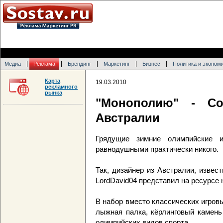
|
|
|
|
|
Медиа
Реклама
Брендинг
Маркетинг
Бизнес
Политика и эконом
Карта
19.03.2010
рекламного
рынка
"Монополию" - Со
Австралии
Грядущие зимние олимпийские 
равнодушными практически никого.
Так, дизайнер из Австралии, извес
LordDavid04 представил на ресурсе
В набор вместо классических игров
лыжная палка, кёрлинговый камень
олимпийских видов спорта.