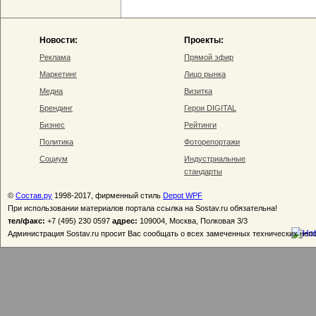
Новости:
Проекты:
Реклама
Прямой эфир
Маркетинг
Лицо рынка
Медиа
Визитка
Брендинг
Герои DIGITAL
Бизнес
Рейтинги
Политика
Фоторепортажи
Социум
Индустриальные
стандарты
©
Состав.ру
1998-2017, фирменный стиль
Depot WPF
При использовании материалов портала ссылка на Sostav.ru обязательна!
тел/факс:
+7 (495) 230 0597
адрес:
109004, Москва, Полковая 3/3
Администрация Sostav.ru просит Вас сообщать о всех замеченных технических неп