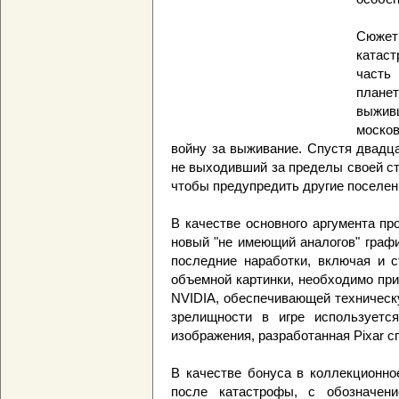
Сюжет
катаст
часть
плане
выжив
моско
войну за выживание. Спустя двадца
не выходивший за пределы своей с
чтобы предупредить другие поселен
В качестве основного аргумента п
новый "не имеющий аналогов" граф
последние наработки, включая и с
объемной картинки, необходимо пр
NVIDIA, обеспечивающей техническ
зрелищности в игре используется
изображения, разработанная Pixar 
В качестве бонуса в коллекционно
после катастрофы, с обозначени