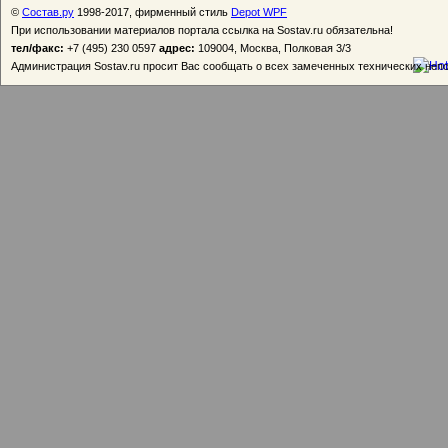
©
Состав.ру
1998-2017, фирменный стиль
Depot WPF
При использовании материалов портала ссылка на Sostav.ru обязательна!
тел/факс:
+7 (495) 230 0597
адрес:
109004, Москва, Полковая 3/3
Администрация Sostav.ru просит Вас сообщать о всех замеченных технических неп