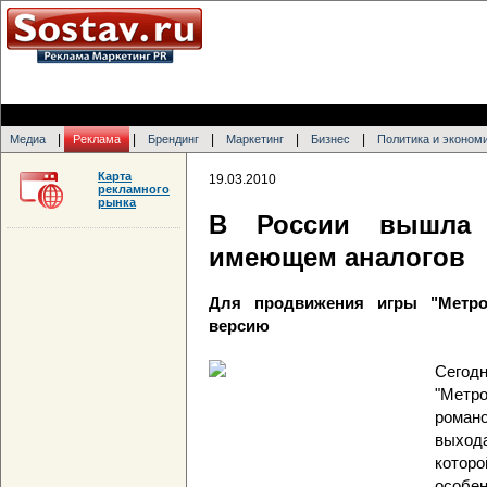
|
|
|
|
|
Медиа
Реклама
Брендинг
Маркетинг
Бизнес
Политика и эконом
Карта
19.03.2010
рекламного
рынка
В России вышла 
имеющем аналогов
Для продвижения игры "Метро
версию
Сегодн
"Метро
роман
выход
котор
особен