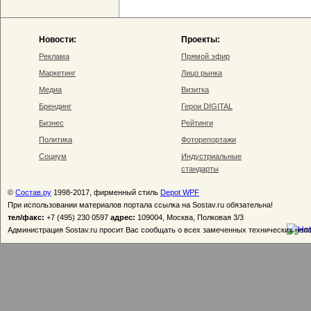
Новости:
Проекты:
Реклама
Прямой эфир
Маркетинг
Лицо рынка
Медиа
Визитка
Брендинг
Герои DIGITAL
Бизнес
Рейтинги
Политика
Фоторепортажи
Социум
Индустриальные
стандарты
©
Состав.ру
1998-2017, фирменный стиль
Depot WPF
При использовании материалов портала ссылка на Sostav.ru обязательна!
тел/факс:
+7 (495) 230 0597
адрес:
109004, Москва, Полковая 3/3
Администрация Sostav.ru просит Вас сообщать о всех замеченных технических неп