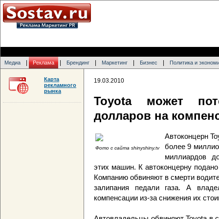
|
|
|
|
|
Медиа
Реклама
Брендинг
Маркетинг
Бизнес
Политика и эконом
Карта
19.03.2010
рекламного
рынка
Toyota может пот
долларов на компен
Автоконцерн To
более 9 миллио
Фото с сайта shinyshiny.tv
миллиардов д
этих машин. К автоконцерну подано
Компанию обвиняют в смерти водите
залипания педали газа. А влад
компенсации из-за снижения их стои
Автовладельцы обвиняют Toyota в 