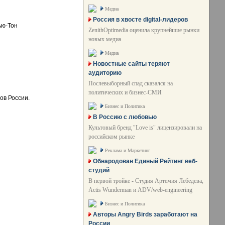
Медиа
Россия в хвосте digital-лидеров
ью-Тон
ZenithOptimedia оценила крупнейшие рынки
новых медиа
Медиа
Новостные сайты теряют
аудиторию
Послевыборный спад сказался на
политических и бизнес-СМИ
ов России.
Бизнес и Политика
В Россию с любовью
Культовый бренд "Love is" лицензировали на
российском рынке
Реклама и Маркетинг
Обнародован Единый Рейтинг веб-
студий
В первой тройке - Студия Артемия Лебедева,
Actis Wunderman и ADV/web-engineering
Бизнес и Политика
Авторы Angry Birds заработают на
России