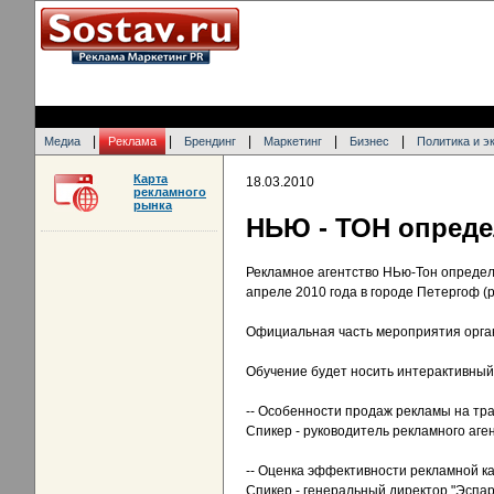
|
|
|
|
|
Медиа
Реклама
Брендинг
Маркетинг
Бизнес
Политика и э
Карта
18.03.2010
рекламного
рынка
НЬЮ - ТОН опреде
Рекламное агентство НЬю-Тон определ
апреле 2010 года в городе Петергоф (
Официальная часть мероприятия орган
Обучение будет носить интерактивный 
-- Особенности продаж рекламы на тра
Спикер - руководитель рекламного аге
-- Оценка эффективности рекламной к
Спикер - генеральный директор "Эспар