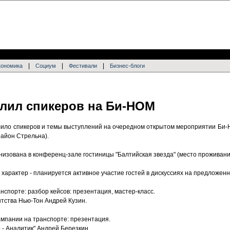
|
|
|
кономика
Социум
Фестивали
Бизнес-блоги
лил спикеров на Би-НОМ
ило спикеров и темы выступлений на очередном открытом мероприятии Би-Н
район Стрельна).
изована в конференц-зале гостиницы "Балтийская звезда" (место проживания
характер - планируется активное участие гостей в дискуссиях на предложен
нспорте: разбор кейсов: презентация, мастер-класс.
нтства Нью-Тон Андрей Кузин.
ампании на транспорте: презентация.
 - Аналитик" Андрей Березкин.