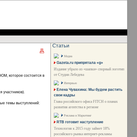
Статьи
Медиа
Gazeta.ru припрятала «g»
Издание убрало из «шапки» спорный логотип
от Студии Лебедева
ОМ, которое состоится в
Интервью
Елена Чувахина: Мы будем растить
 участников).
свои кадры
Глава российского офиса FITCH о планах
ные темы выступлений:
развития агентства в регионе
Реклама и Маркетинг
RTB готовит наступление
Технология к 2015 году займет 18%
российского рынка интернет-рекламы