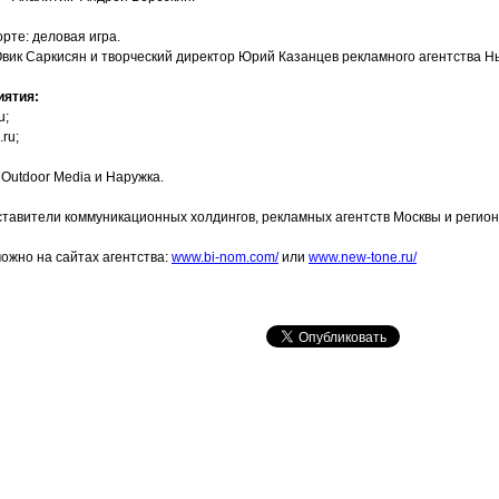
рте: деловая игра.
вик Саркисян и творческий директор Юрий Казанцев рекламного агентства Н
ятия:
u;
ru;
utdoor Media и Наружка.
ставители коммуникационных холдингов, рекламных агентств Москвы и регион
ожно на сайтах агентства:
www.bi-nom.com/
или
www.new-tone.ru/