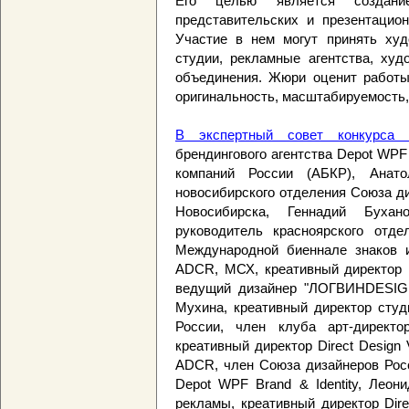
Его целью является создани
представительских и презентацио
Участие в нем могут принять худо
студии, рекламные агентства, худ
объединения. Жюри оценит работы
оригинальность, масштабируемость,
В экспертный совет конкурса 
брендингового агентства Depot WP
компаний России (АБКР), Анато
новосибирского отделения Союза д
Новосибирска, Геннадий Буха
руководитель красноярского отде
Международной биеннале знаков и 
ADCR, МСХ, креативный директор I
ведущий дизайнер "ЛОГВИНDESIGN
Мухина, креативный директор студ
России, член клуба арт-директ
креативный директор Direct Design 
ADCR, член Союза дизайнеров Росс
Depot WPF Brand & Identity, Леон
рекламы, креативный директор Direc