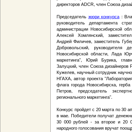
директоров ADCR, член Союза дизай
Председатель
жюри конкурса
: Вла
руководитель департамента стра
администрации Новосибирской обл
Алексей Хомлянский, заместител
Андрей Филичев, заместитель Губе
Добровольский, руководителя д
Новосибирской области, Лада Юрче
маркетинга", Юрий Бурика, глав
Залуцкий, член Союза дизайнеров Р
Кужелев, научный сотрудник научно
НГАХА, автор проекта "Лаборатория
флага города Новосибирска, герба
Петров, председатель экспертн
регионального маркетинга".
Конкурс пройдет с 20 марта по 30 а
в мае. Победители получат денежны
30 000 рублей - за второе и 20 
народного голосования вручат поощр