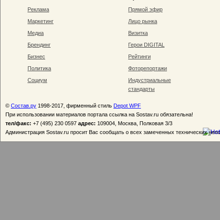
Реклама
Прямой эфир
Маркетинг
Лицо рынка
Медиа
Визитка
Брендинг
Герои DIGITAL
Бизнес
Рейтинги
Политика
Фоторепортажи
Социум
Индустриальные
стандарты
©
Состав.ру
1998-2017, фирменный стиль
Depot WPF
При использовании материалов портала ссылка на Sostav.ru обязательна!
тел/факс:
+7 (495) 230 0597
адрес:
109004, Москва, Полковая 3/3
Администрация Sostav.ru просит Вас сообщать о всех замеченных технических неп