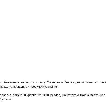
 объявление войны, поскольку Greenpeace без зазрения совести приз
рививает отвращение к продукции компании.
eenpeace открыт информационный раздел, на котором можно подробнее
бу с ним.