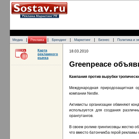
|
|
|
|
|
Медиа
Реклама
Брендинг
Маркетинг
Бизнес
Политика и э
Карта
18.03.2010
рекламного
рынка
Greenpeace объяви
Кампания против вырубки тропическ
Международная природозащитная ор
компании Nestle.
Активисты организации обвиняют конд
используется для создания различн
орангутангов.
В своем ролике гринписовцы жестко об
что вместо батончик5а герой рекламы 