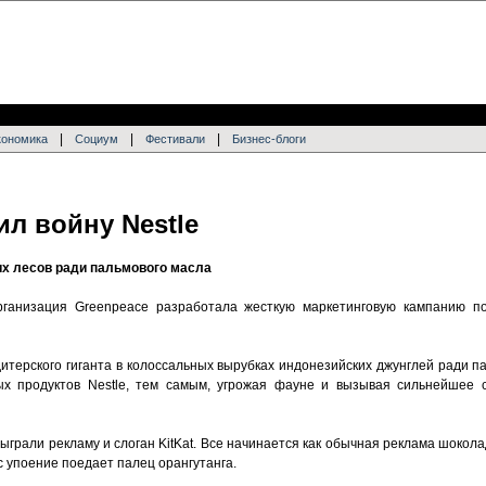
|
|
|
кономика
Социум
Фестивали
Бизнес-блоги
л войну Nestle
их лесов ради пальмового масла
ганизация Greenpeace разработала жесткую маркетинговую кампанию п
итерского гиганта в колоссальных вырубках индонезийских джунглей ради п
ых продуктов Nestle, тем самым, угрожая фауне и вызывая сильнейшее 
ыграли рекламу и слоган KitKat. Все начинается как обычная реклама шокола
с упоение поедает палец орангутанга.