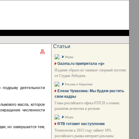
Статьи
Медиа
Gazeta.ru припрятала «g»
Издание убрало из «шапки» спорный логотип
от Студии Лебедева
Реклама и Маркетинг
о подрыву деятельности
Елена Чувахина: Мы будем растить
свои кадры
Глава российского офиса FITCH о планах
альмового масла, которое
развития агентства в регионе
сокращение численности
Медиа
RTB готовит наступление
дки, но завершается тем,
Технология к 2015 году займет 18%
российского рынка интернет-рекламы