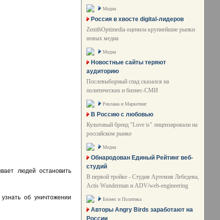
Медиа
Россия в хвосте digital-лидеров
ZenithOptimedia оценила крупнейшие рынки
новых медиа
Медиа
Новостные сайты теряют
аудиторию
Послевыборный спад сказался на
политических и бизнес-СМИ
Реклама и Маркетинг
В Россию с любовью
Культовый бренд "Love is" лицензировали на
российском рынке
Медиа
Обнародован Единый Рейтинг веб-
студий
ывает людей остановить
В первой тройке - Студия Артемия Лебедева,
Actis Wunderman и ADV/web-engineering
 узнать об уничтожении
Бизнес и Политика
Авторы Angry Birds заработают на
России