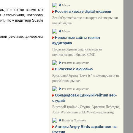
Медиа
ь, и в то же время как
Россия в хвосте digital-лидеров
з автомобиля, которому
ZenithOptimedia оценила крупнейшие рынки
ит, что у водителя Suzuki
новых медиа
Медиа
ной рекламе, дилерских
Новостные сайты теряют
аудиторию
Послевыборный спад сказался на
политических и бизнес-СМИ
Реклама и Маркетинг
В Россию с любовью
Культовый бренд "Love is" лицензировали на
российском рынке
Реклама и Маркетинг
Обнародован Единый Рейтинг веб-
студий
В первой тройке - Студия Артемия Лебедева,
Actis Wunderman и ADV/web-engineering
Бизнес и Политика
Авторы Angry Birds заработают на
России