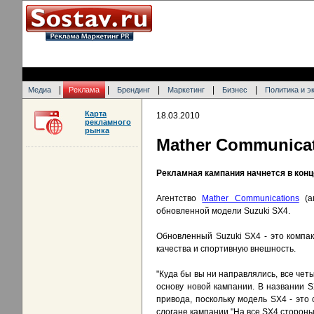
|
|
|
|
|
Медиа
Реклама
Брендинг
Маркетинг
Бизнес
Политика и э
Карта
18.03.2010
рекламного
рынка
Mather Communica
Рекламная кампания начнется в конц
Агентство
Mather Communications
(аг
обновленной модели Suzuki SX4.
Обновленный Suzuki SX4 - это компак
качества и спортивную внешность.
"Куда бы вы ни направлялись, все чет
основу новой кампании. В названии SX
привода, поскольку модель SX4 - это
слогане кампании "На все SX4 стороны