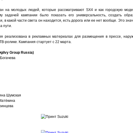
ан на молодых людей, которые рассматривают SX4 и как городскую модел
у задачей кампании было показать его универсальность, создать обра
и, в какой части света он находится, есть дорога или ее нет вообще. Это знач
а пути.
ия реализована в рекламных материалах для размещения в прессе, наруж
ТВ-ролике. Кампания стартует с 22 марта.
gilvy Group Russia)
 Богачева
ьяна Шумская
Матёкина
Аринцева