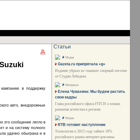
Статьи
Медиа
Suzuki
Gazeta.ru припрятала «g»
Издание убрало из «шапки» спорный логотип
от Студии Лебедева
Интервью
о кампанию в поддержку
Елена Чувахина: Мы будем растить
свои кадры
Глава российского офиса FITCH о планах
ского авто, внедорожные
развития агентства в регионе
Медиа
но это сообщение легло в
RTB готовит наступление
ает и на систему полного
Технология к 2015 году займет 18%
ыла удачно обыграна и в
российского рынка интернет-рекламы