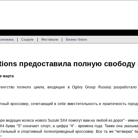
|
|
|
кономика
Социум
Фестивали
Бизнес-блоги
tions предоставила полную свободу 
е марта
ентство полного цикла, входящее в Ogilvy Group Russia) разработал
тный кроссовер, сочетающий в себе вместительность и практичность город
ыре ведущих колеса нового Suzuki SX4 помогут вам на любой из дорог" - имен
4 буква "S" означает спорт, а цифра "4" - времена года. Также она указыв
 стильный и спортивный полноприводный кроссовер. Все та же "четверка" б
".