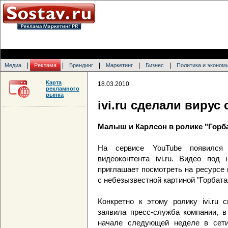
|
|
|
|
|
Медиа
Реклама
Брендинг
Маркетинг
Бизнес
Политика и эконом
Карта
18.03.2010
рекламного
рынка
ivi.ru сделали вирус
Малыш и Карлсон в ролике "Горб
На сервисе YouTube появился 
видеоконтента ivi.ru. Видео под
приглашает посмотреть на ресурсе 
с небезызвестной картиной "Горбатая
Конкретно к этому ролику ivi.ru 
заявила пресс-служба компании, в
начале следующей неделе в сети