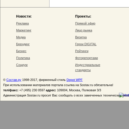
Новости:
Проекты:
Реклама
Прямой эфир
Маркетинг
Лицо рынка
Медиа
Визитка
Брендинг
Герои DIGITAL
Бизнес
Рейтинги
Политика
Фоторепортажи
Социум
Индустриальные
стандарты
©
Состав.ру
1998-2017, фирменный стиль
Depot WPF
При использовании материалов портала ссылка на Sostav.ru обязательна!
тел/факс:
+7 (495) 230 0597
адрес:
109004, Москва, Полковая 3/3
Администрация Sostav.ru просит Вас сообщать о всех замеченных технических неп