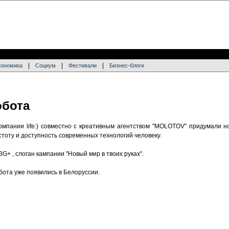
|
|
|
кономика
Социум
Фестивали
Бизнес-блоги
обота
омпании life:) совместно с креативным агентством "MOLOTOV" придумали н
тоту и доступность современных технологий человеку.
G+ , слоган кампании "Новый мир в твоих руках".
ота уже появились в Белоруссии.