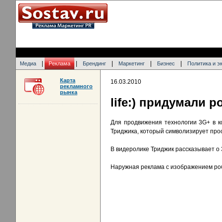
|
|
|
|
|
Медиа
Реклама
Брендинг
Маркетинг
Бизнес
Политика и э
Карта
16.03.2010
рекламного
рынка
life:) придумали р
Для продвижения технологии 3G+ в к
Триджика, который символизирует прос
В видеролике Триджик рассказывает о 3
Наружная реклама с изображением роб