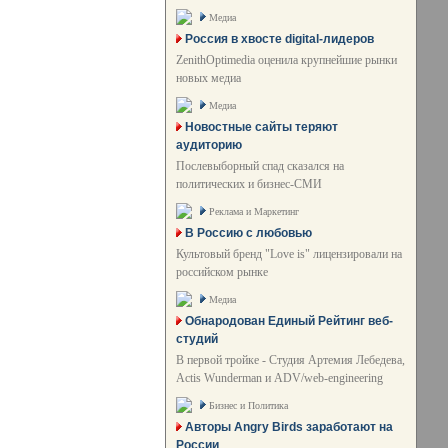
Медиа
Россия в хвосте digital-лидеров
ZenithOptimedia оценила крупнейшие рынки
новых медиа
Медиа
Новостные сайты теряют
аудиторию
Послевыборный спад сказался на
политических и бизнес-СМИ
Реклама и Маркетинг
В Россию с любовью
Культовый бренд "Love is" лицензировали на
российском рынке
Медиа
Обнародован Единый Рейтинг веб-
студий
В первой тройке - Студия Артемия Лебедева,
Actis Wunderman и ADV/web-engineering
Бизнес и Политика
Авторы Angry Birds заработают на
России