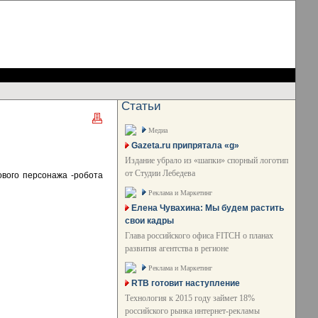
Статьи
Медиа
Gazeta.ru припрятала «g»
Издание убрало из «шапки» спорный логотип
от Студии Лебедева
ового персонажа -робота
Реклама и Маркетинг
Елена Чувахина: Мы будем растить
свои кадры
Глава российского офиса FITCH о планах
развития агентства в регионе
Реклама и Маркетинг
RTB готовит наступление
Технология к 2015 году займет 18%
российского рынка интернет-рекламы