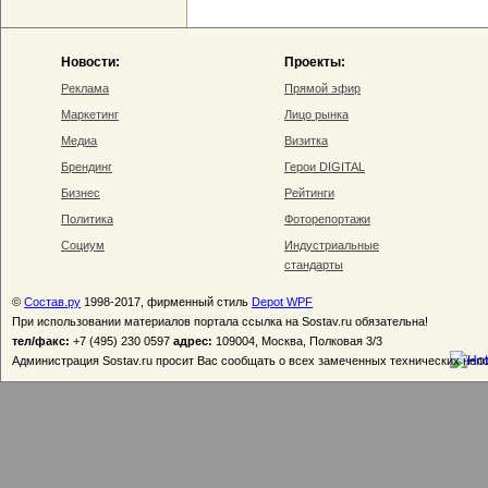
Новости:
Проекты:
Реклама
Прямой эфир
Маркетинг
Лицо рынка
Медиа
Визитка
Брендинг
Герои DIGITAL
Бизнес
Рейтинги
Политика
Фоторепортажи
Социум
Индустриальные
стандарты
©
Состав.ру
1998-2017, фирменный стиль
Depot WPF
При использовании материалов портала ссылка на Sostav.ru обязательна!
тел/факс:
+7 (495) 230 0597
адрес:
109004, Москва, Полковая 3/3
Администрация Sostav.ru просит Вас сообщать о всех замеченных технических неп