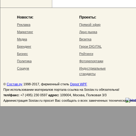
Новости:
Проекты:
Реклама
Прямой эфир
Маркетинг
Лицо рынка
Медиа
Визитка
Брендинг
Герои DIGITAL
Бизнес
Рейтинги
Политика
Фоторепортажи
Социум
Индустриальные
стандарты
©
Состав.ру
1998-2017, фирменный стиль
Depot WPF
При использовании материалов портала ссылка на Sostav.ru обязательна!
тел/факс:
+7 (495) 230 0597
адрес:
109004, Москва, Полковая 3/3
Администрация Sostav.ru просит Вас сообщать о всех замеченных технических неп