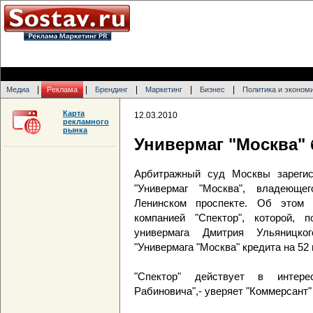
|
|
|
|
|
Медиа
Реклама
Брендинг
Маркетинг
Бизнес
Политика и эконом
Карта
12.03.2010
рекламного
рынка
Универмаг "Москва" 
Арбитражный суд Москвы зарегис
"Универмаг "Москва", владеющ
Ленинском проспекте. Об этом 
компанией "Спектор", которой, 
универмага Дмитрия Ульяницко
"Универмага "Москва" кредита на 52
"Спектор" действует в интере
Рабиновича",- уверяет "Коммерсант"