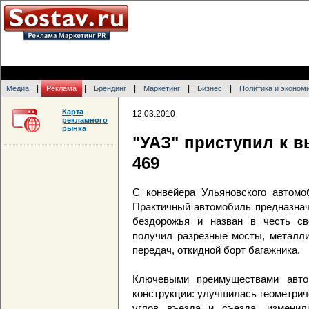
|
|
|
|
|
Медиа
Реклама
Брендинг
Маркетинг
Бизнес
Политика и эконом
Карта
12.03.2010
рекламного
рынка
"УАЗ" приступил к в
469
С конвейера Ульяновского автомо
Практичный автомобиль предназнач
бездорожья и назван в честь сво
получил разрезные мосты, металли
передач, откидной борт багажника.
Ключевыми преимуществами авто
конструкции: улучшилась геометри
углов въезда и съезда, изменили