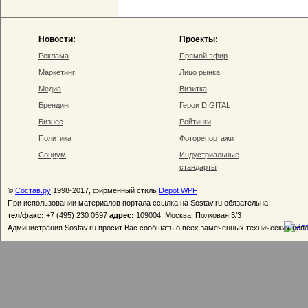
Новости:
Проекты:
Реклама
Прямой эфир
Маркетинг
Лицо рынка
Медиа
Визитка
Брендинг
Герои DIGITAL
Бизнес
Рейтинги
Политика
Фоторепортажи
Социум
Индустриальные
стандарты
©
Состав.ру
1998-2017, фирменный стиль
Depot WPF
При использовании материалов портала ссылка на Sostav.ru обязательна!
тел/факс:
+7 (495) 230 0597
адрес:
109004, Москва, Полковая 3/3
Администрация Sostav.ru просит Вас сообщать о всех замеченных технических неп