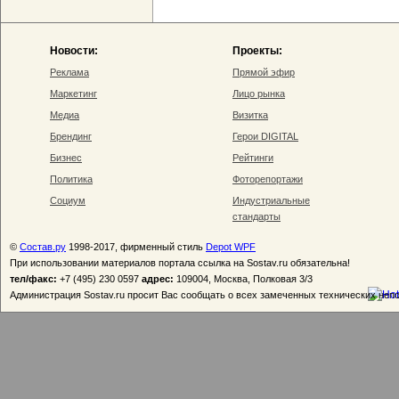
Новости:
Проекты:
Реклама
Прямой эфир
Маркетинг
Лицо рынка
Медиа
Визитка
Брендинг
Герои DIGITAL
Бизнес
Рейтинги
Политика
Фоторепортажи
Социум
Индустриальные
стандарты
©
Состав.ру
1998-2017, фирменный стиль
Depot WPF
При использовании материалов портала ссылка на Sostav.ru обязательна!
тел/факс:
+7 (495) 230 0597
адрес:
109004, Москва, Полковая 3/3
Администрация Sostav.ru просит Вас сообщать о всех замеченных технических неп