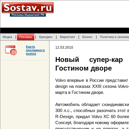
|
|
|
|
|
Медиа
Реклама
Брендинг
Маркетинг
Бизнес
Политика и эконом
Карта
12.03.2010
рекламного
рынка
Новый супер-кар
Гостином дворе
Volvo впервые в России представи
design на показах XXIII сезона Vol
марта в Гостином дворе.
Автомобиль обладает скандинавски
300 л.с., способных разогнать этот 
R-Design, придал Volvo XC 60 боле
Concept, благодаря новому оформл
присутствующие и на порогах, а т