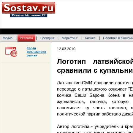
|
|
|
|
|
Медиа
Реклама
Брендинг
Маркетинг
Бизнес
Политика и эконом
Карта
12.03.2010
рекламного
рынка
Логотип латвийско
сравнили с купальн
Латышские СМИ сравнили логотип по
переводе с латышского означает "Е
комика Саши Барона Коэна в н
журналистов, галочка, которую
напоминает ту часть костюма, 
политической партии работало дизай
Автор логотипа - учредитель и кр
утверждает, что идея логотипа н