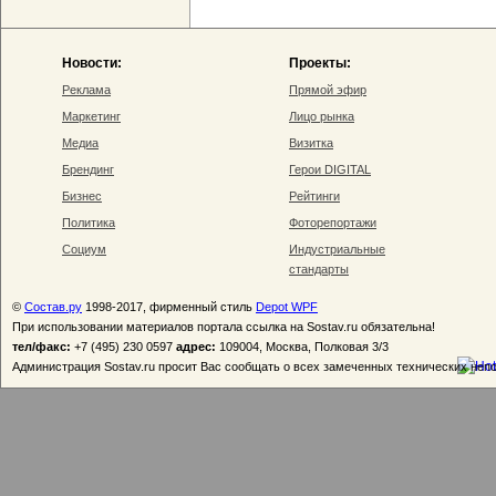
Новости:
Проекты:
Реклама
Прямой эфир
Маркетинг
Лицо рынка
Медиа
Визитка
Брендинг
Герои DIGITAL
Бизнес
Рейтинги
Политика
Фоторепортажи
Социум
Индустриальные
стандарты
©
Состав.ру
1998-2017, фирменный стиль
Depot WPF
При использовании материалов портала ссылка на Sostav.ru обязательна!
тел/факс:
+7 (495) 230 0597
адрес:
109004, Москва, Полковая 3/3
Администрация Sostav.ru просит Вас сообщать о всех замеченных технических неп