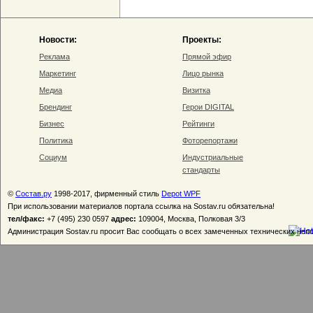
Новости:
Проекты:
Реклама
Прямой эфир
Маркетинг
Лицо рынка
Медиа
Визитка
Брендинг
Герои DIGITAL
Бизнес
Рейтинги
Политика
Фоторепортажи
Социум
Индустриальные
стандарты
©
Состав.ру
1998-2017, фирменный стиль
Depot WPF
При использовании материалов портала ссылка на Sostav.ru обязательна!
тел/факс:
+7 (495) 230 0597
адрес:
109004, Москва, Полковая 3/3
Администрация Sostav.ru просит Вас сообщать о всех замеченных технических неп