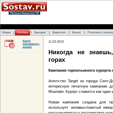
|
|
|
|
|
Медиа
Реклама
Брендинг
Маркетинг
Бизнес
Политика и эконом
Карта
11.03.2010
рекламного
рынка
Никогда не знаешь
горах
Кампания горнолыжного курорта
Агентство Target из города Сент-
интересную печатную кампанию дл
Mountain. Курорт славится как один 
Новая кампания создана для пр
использует незамысловатый юмор
рассказывается о достоинствах куро