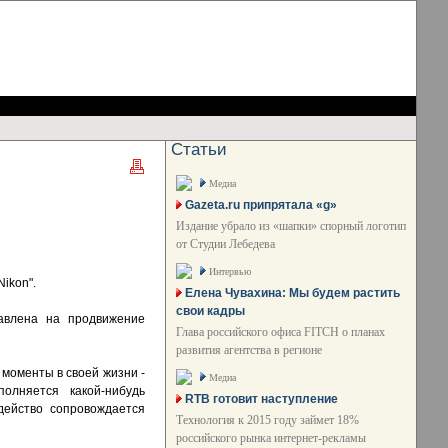
Статьи
Медиа
Gazeta.ru припрятала «g»
Издание убрало из «шапки» спорный логотип
от Студии Лебедева
Интервью
ikon".
Елена Чувахина: Мы будем растить
свои кадры
авлена на продвижение
Глава российского офиса FITCH о планах
развития агентства в регионе
 моменты в своей жизни -
Медиа
олняется какой-нибудь
RTB готовит наступление
действо сопровождается
Технология к 2015 году займет 18%
российского рынка интернет-рекламы