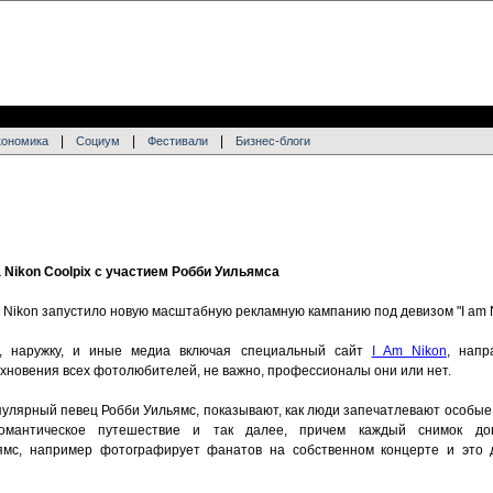
|
|
|
кономика
Социум
Фестивали
Бизнес-блоги
Nikon Coolpix с участием Робби Уильямса
Nikon запустило новую масштабную рекламную кампанию под девизом "I am N
е, наружку, и иные медиа включая специальный сайт
I Am Nikon
, напр
охновения всех фотолюбителей, не важно, профессионалы они или нет.
пулярный певец Робби Уильямс, показывают, как люди запечатлевают особые
омантическое путешествие и так далее, причем каждый снимок доп
мс, например фотографирует фанатов на собственном концерте и это 