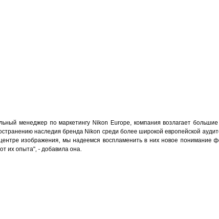
льный менеджер по маркетингу Nikon Europe, компания возлагает большие 
ространению наследия бренда Nikon среди более широкой европейской ауди
в центре изображения, мы надеемся воспламенить в них новое понимание ф
т их опыта", - добавила она.