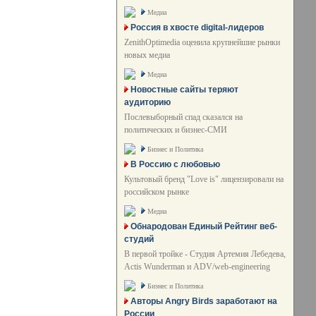
Медиа
Россия в хвосте digital-лидеров
ZenithOptimedia оценила крупнейшие рынки
новых медиа
Медиа
Новостные сайты теряют
аудиторию
Послевыборный спад сказался на
политических и бизнес-СМИ
Бизнес и Политика
В Россию с любовью
Культовый бренд "Love is" лицензировали на
российском рынке
Медиа
Обнародован Единый Рейтинг веб-
студий
В первой тройке - Студия Артемия Лебедева,
Actis Wunderman и ADV/web-engineering
Бизнес и Политика
Авторы Angry Birds заработают на
России