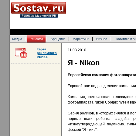
|
|
|
|
|
Медиа
Реклама
Брендинг
Маркетинг
Бизнес
Политика и э
Карта
11.03.2010
рекламного
рынка
Я - Nikon
Европейская кампания фотоаппарата 
Европейское подразделение компании 
Кампания, включающая телевидени
фотоаппарата Nikon Coolpix путем вд
Серия роликов, в которых снялся и по
первые шаги ребенка, свадьба, р
жизнеутверждающей подписью. Уилья
фразой "Я - жив".