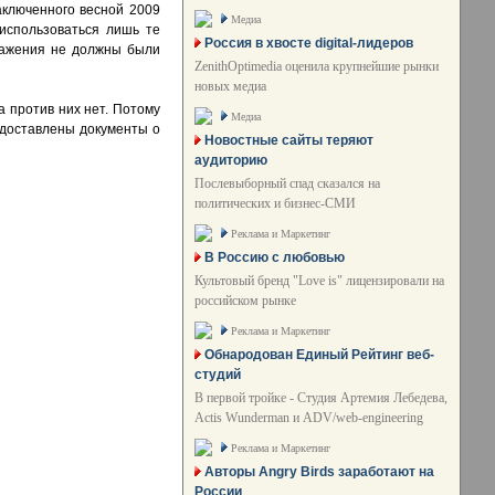
аключенного весной 2009
Медиа
 использоваться лишь те
Россия в хвосте digital-лидеров
ражения не должны были
ZenithOptimedia оценила крупнейшие рынки
новых медиа
 против них нет. Потому
Медиа
едоставлены документы о
Новостные сайты теряют
аудиторию
Послевыборный спад сказался на
политических и бизнес-СМИ
Реклама и Маркетинг
В Россию с любовью
Культовый бренд "Love is" лицензировали на
российском рынке
Реклама и Маркетинг
Обнародован Единый Рейтинг веб-
студий
В первой тройке - Студия Артемия Лебедева,
Actis Wunderman и ADV/web-engineering
Реклама и Маркетинг
Авторы Angry Birds заработают на
России