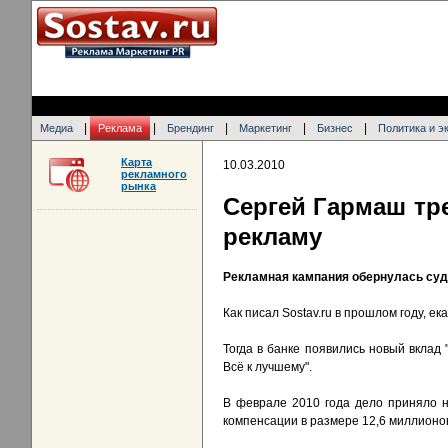
|
|
|
|
|
Медиа
Реклама
Брендинг
Маркетинг
Бизнес
Политика и э
Карта
10.03.2010
рекламного
рынка
Сергей Гармаш тре
рекламу
Рекламная кампания обернулась су
Как писал Sostav.ru в прошлом году, е
Тогда в банке появились новый вклад
Всё к лучшему".
В феврале 2010 года дело приняло н
компенсации в размере 12,6 миллионо