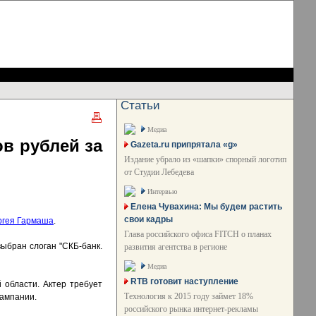
Статьи
Медиа
в рублей за
Gazeta.ru припрятала «g»
Издание убрало из «шапки» спорный логотип
от Студии Лебедева
Интервью
Елена Чувахина: Мы будем растить
свои кадры
ргея Гармаша
.
Глава российского офиса FITCH о планах
выбран слоган "СКБ-банк.
развития агентства в регионе
Медиа
RTB готовит наступление
 области. Актер требует
Технология к 2015 году займет 18%
кампании.
российского рынка интернет-рекламы