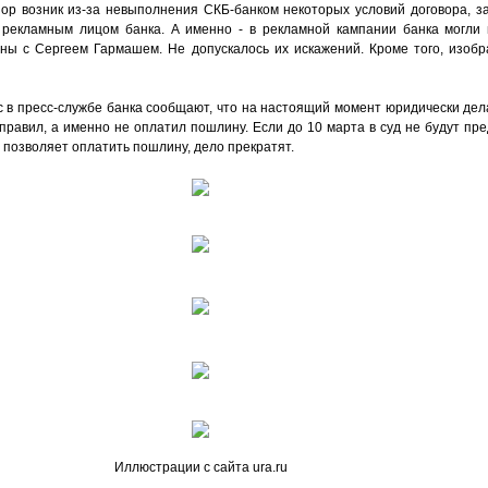
пор возник из-за невыполнения СКБ-банком некоторых условий договора, з
ть рекламным лицом банка. А именно - в рекламной кампании банка могли
ны с Сергеем Гармашем. Не допускалось их искажений. Кроме того, изоб
 в пресс-службе банка сообщают, что на настоящий момент юридически дела
правил, а именно не оплатил пошлину. Если до 10 марта в суд не будут пр
 позволяет оплатить пошлину, дело прекратят.
Иллюстрации с сайта ura.ru