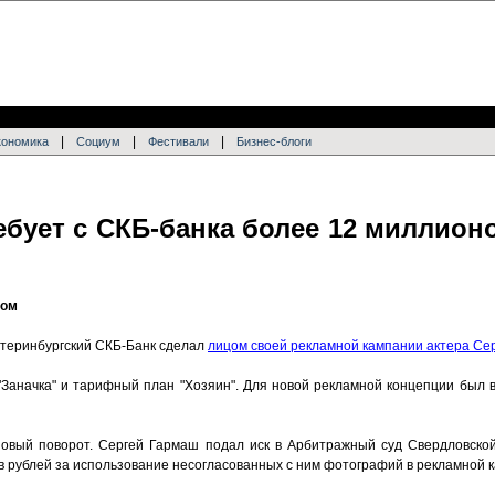
|
|
|
кономика
Социум
Фестивали
Бизнес-блоги
бует с СКБ-банка более 12 миллионо
дом
катеринбургский СКБ-Банк сделал
лицом своей рекламной кампании актера Се
 "Заначка" и тарифный план "Хозяин". Для новой рекламной концепции был 
овый поворот. Сергей Гармаш подал иск в Арбитражный суд Свердловской
в рублей за использование несогласованных с ним фотографий в рекламной 