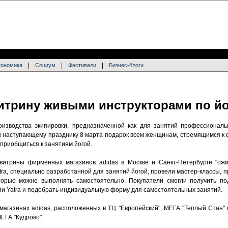
|
|
|
кономика
Социум
Фестивали
Бизнес-блоги
итрину живыми инструкторами по йо
оизводства экипировки, предназначенной как для занятий профессиональ
к наступающему празднику 8 марта подарок всем женщинам, стремящимся к 
риобщиться к занятиям йогой.
 витрины фирменных магазинов adidas в Москве и Санкт-Петербурге "ож
tra, специально разработанной для занятий йогой, провели мастер-классы,
орые можно выполнять самостоятельно. Покупатели смогли получить по
ии Yatra и подобрать индивидуальную форму для самостоятельных занятий.
агазинах adidas, расположенных в ТЦ "Европейский", МЕГА "Теплый Стан" и
МЕГА "Кудрово".