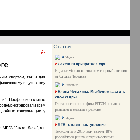
Статьи
Медиа
ге
Gazeta.ru припрятала «g»
Издание убрало из «шапки» спорный логотип
от Студии Лебедева
ным спортом, так и для
физическому и духовному
Интервью
Елена Чувахина: Мы будем растить
свои кадры
или". Профессиональные
Глава российского офиса FITCH о планах
 продемонстрировали всем
развития агентства в регионе
дробные консультации у
Медиа
RTB готовит наступление
 МЕГА "Белая Дача", а в
Технология к 2015 году займет 18%
российского рынка интернет-рекламы