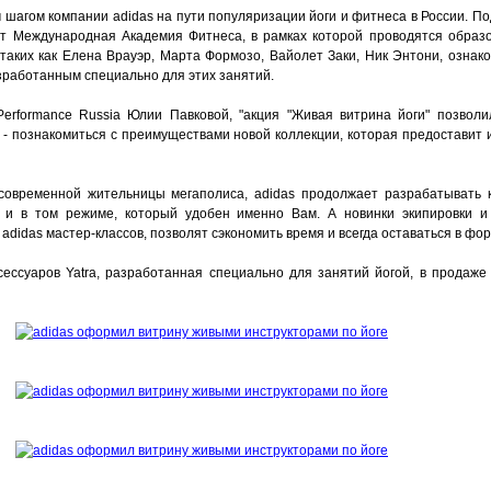
шагом компании adidas на пути популяризации йоги и фитнеса в России. По
ет Международная Академия Фитнеса, в рамках которой проводятся образ
 таких как Елена Врауэр, Марта Формозо, Вайолет Заки, Ник Энтони, озна
зработанным специально для этих занятий.
erformance Russia Юлии Павковой, "акция "Живая витрина йоги" позволи
 - познакомиться с преимуществами новой коллекции, которая предоставит 
овременной жительницы мегаполиса, adidas продолжает разрабатывать 
 и в том режиме, который удобен именно Вам. А новинки экипировки и
didas мастер-классов, позволят сэкономить время и всегда оставаться в фор
сессуаров Yatra, разработанная специально для занятий йогой, в продаж