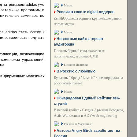
д патронажем adidas уже
Медиа
овательные программы и
Россия в хвосте digital-лидеров
комительные семинары по
ZenithOptimedia оценила крупнейшие рынки
новых медиа
ла adidas стать ближе к
Медиа
им возможность получать
Новостные сайты теряют
аудиторию
Послевыборный спад сказался на
коллекции, позволяющие
политических и бизнес-СМИ
 комплексы упражнений,
Бизнес и Политика
ме.
В Россию с любовью
е в фирменных магазинах
Культовый бренд "Love is" лицензировали на
российском рынке
Медиа
Обнародован Единый Рейтинг веб-
студий
В первой тройке - Студия Артемия Лебедева,
Actis Wunderman и ADV/web-engineering
Реклама и Маркетинг
Авторы Angry Birds заработают на
России