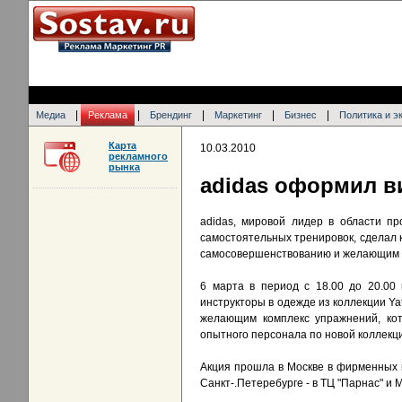
|
|
|
|
|
Медиа
Реклама
Брендинг
Маркетинг
Бизнес
Политика и э
Карта
10.03.2010
рекламного
рынка
adidas оформил в
adidas, мировой лидер в области пр
самостоятельных тренировок, сделал 
самосовершенствованию и желающим п
6 марта в период с 18.00 до 20.00
инструкторы в одежде из коллекции Ya
желающим комплекс упражнений, кот
опытного персонала по новой коллекц
Акция прошла в Москве в фирменных м
Санкт-.Петеребурге - в ТЦ "Парнас" и 