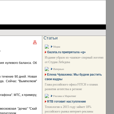
Статьи
Медиа
"
Gazeta.ru припрятала «g»
Издание убрало из «шапки» спорный логотип
от Студии Лебедева
ния нулевого баланса. Об
Интервью
Елена Чувахина: Мы будем растить
в течение 90 дней. Новая
свои кадры
да. Сейчас "Вымпелком"
Глава российского офиса FITCH о планах
развития агентства в регионе
гафона". МТС, к примеру,
Реклама и Маркетинг
RTB готовит наступление
Технология к 2015 году займет 18%
московская "дочка" "Скай
российского рынка интернет-рекламы
оператором.