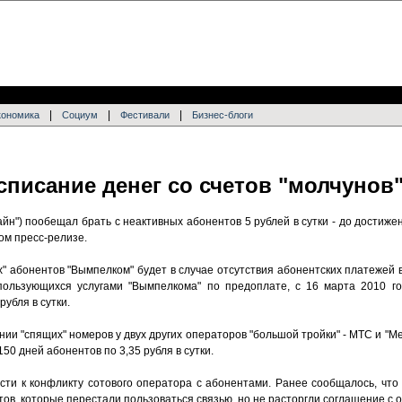
|
|
|
кономика
Социум
Фестивали
Бизнес-блоги
списание денег со счетов "молчунов
н") пообещал брать с неактивных абонентов 5 рублей в сутки - до достиже
ом пресс-релизе.
" абонентов "Вымпелком" будет в случае отсутствия абонентских платежей 
пользующихся услугами "Вымпелкома" по предоплате, с 16 марта 2010 го
рубля в сутки.
ии "спящих" номеров у двух других операторов "большой тройки" - МТС и "Ме
50 дней абонентов по 3,35 рубля в сутки.
сти к конфликту сотового оператора с абонентами. Ранее сообщалось, что 
нтов, которые перестали пользоваться связью, но не расторгли соглашение с 