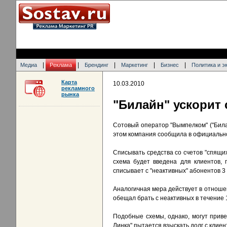
|
|
|
|
|
Медиа
Реклама
Брендинг
Маркетинг
Бизнес
Политика и э
Карта
10.03.2010
рекламного
рынка
"Билайн" ускорит 
Сотовый оператор "Вымпелком" ("Билай
этом компания сообщила в официальн
Списывать средства со счетов "спящих
схема будет введена для клиентов, 
списывает с "неактивных" абонентов 3 
Аналогичная мера действует в отношен
обещал брать с неактивных в течение 1
Подобные схемы, однако, могут приве
Линка" пытается взыскать долг с клие