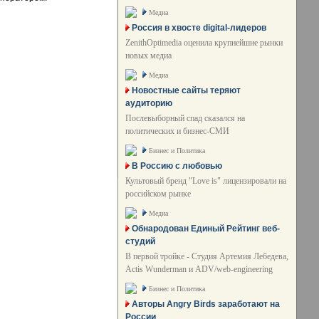
Медиа
Россия в хвосте digital-лидеров
ZenithOptimedia оценила крупнейшие рынки
новых медиа
Медиа
Новостные сайты теряют
аудиторию
Послевыборный спад сказался на
политических и бизнес-СМИ
Бизнес и Политика
В Россию с любовью
Культовый бренд "Love is" лицензировали на
российском рынке
Медиа
Обнародован Единый Рейтинг веб-
студий
В первой тройке - Студия Артемия Лебедева,
Actis Wunderman и ADV/web-engineering
Бизнес и Политика
Авторы Angry Birds заработают на
России