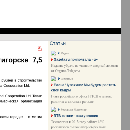
Статьи
Медиа
игорске 7,5
Gazeta.ru припрятала «g»
Издание убрало из «шапки» спорный логотип
от Студии Лебедева
Интервью
 рублей в строительство
Елена Чувахина: Мы будем растить
l Cooperation Ltd.
свои кадры
al Cooperation Ltd. Также
Глава российского офиса FITCH о планах
ммерческая организация
развития агентства в регионе
Реклама и Маркетинг
RTB готовит наступление
асли города», - отметил
Технология к 2015 году займет 18%
российского рынка интернет-рекламы