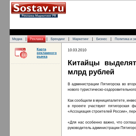
|
|
|
|
|
Медиа
Реклама
Брендинг
Маркетинг
Бизнес
Политика и э
Карта
10.03.2010
рекламного
рынка
Китайцы выделят
млрд рублей
В администрации Пятигорска во втор
нового туристическо-оздоровительного 
Как сообщили в муниципалитете, инвест
в проекте участвуют пятигорская ф
«Ассоциация строителей России», пе
«Для нас особенно важно, что согла
руководитель администрации Пятигорс