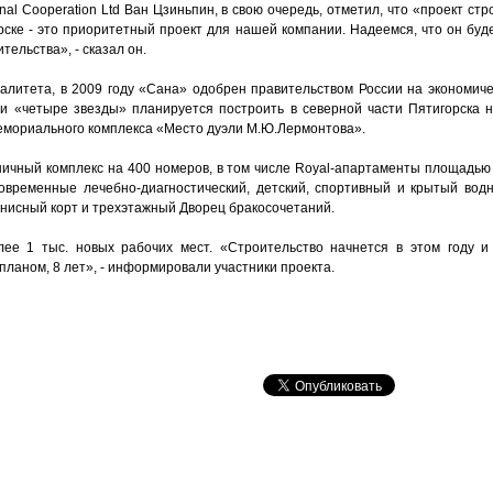
nal Cooperation Ltd Ван Цзиньпин, в свою очередь, отметил, что «проект стр
рске - это приоритетный проект для нашей компании. Надеемся, что он буд
ельства», - сказал он.
палитета, в 2009 году «Сана» одобрен правительством России на экономич
и «четыре звезды» планируется построить в северной части Пятигорска 
мемориального комплекса «Место дуэли М.Ю.Лермонтова».
ничный комплекс на 400 номеров, в том числе Royal-апартаменты площадью 
современные лечебно-диагностический, детский, спортивный и крытый водн
еннисный корт и трехэтажный Дворец бракосочетаний.
ее 1 тыс. новых рабочих мест. «Строительство начнется в этом году и 
 планом, 8 лет», - информировали участники проекта.