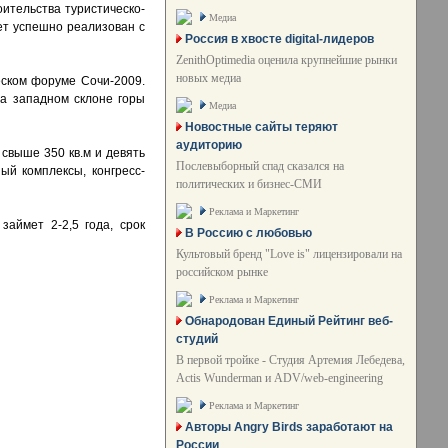
оительства туристическо-
Медиа
ет успешно реализован с
Россия в хвосте digital-лидеров
ZenithOptimedia оценила крупнейшие рынки
новых медиа
еском форуме Сочи-2009.
на западном склоне горы
Медиа
Новостные сайты теряют
аудиторию
свыше 350 кв.м и девять
Послевыборный спад сказался на
ый комплексы, конгресс-
политических и бизнес-СМИ
Реклама и Маркетинг
займет 2-2,5 года, срок
В Россию с любовью
Культовый бренд "Love is" лицензировали на
российском рынке
Реклама и Маркетинг
Обнародован Единый Рейтинг веб-
студий
В первой тройке - Студия Артемия Лебедева,
Actis Wunderman и ADV/web-engineering
Реклама и Маркетинг
Авторы Angry Birds заработают на
России