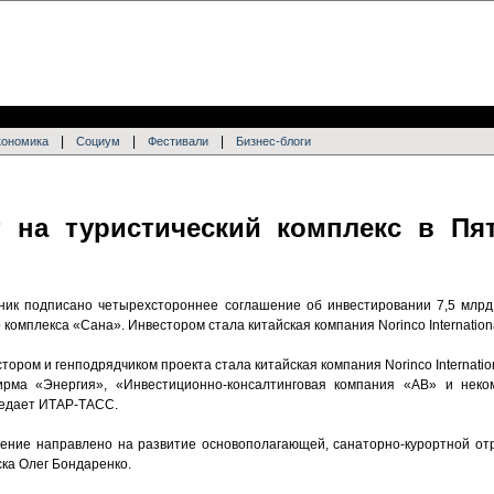
|
|
|
кономика
Социум
Фестивали
Бизнес-блоги
 на туристический комплекс в Пят
ник подписано четырехстороннее соглашение об инвестировании 7,5 млрд
комплекса «Сана». Инвестором стала китайская компания Norinco Internationa
ором и генподрядчиком проекта стала китайская компания Norinco Internation
ирма «Энергия», «Инвестиционно-консалтинговая компания «АВ» и неко
редает ИТАР-ТАСС.
шение направлено на развитие основополагающей, санаторно-курортной отр
ка Олег Бондаренко.