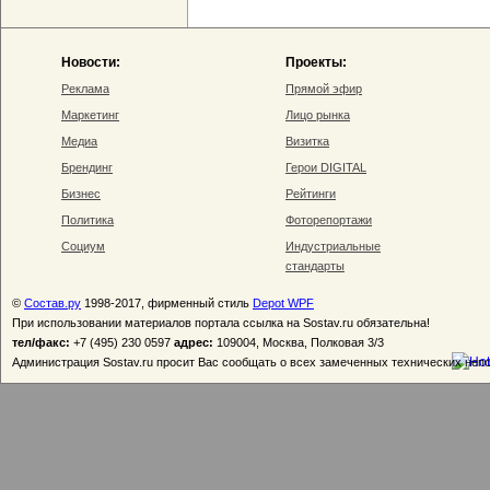
Новости:
Проекты:
Реклама
Прямой эфир
Маркетинг
Лицо рынка
Медиа
Визитка
Брендинг
Герои DIGITAL
Бизнес
Рейтинги
Политика
Фоторепортажи
Социум
Индустриальные
стандарты
©
Состав.ру
1998-2017, фирменный стиль
Depot WPF
При использовании материалов портала ссылка на Sostav.ru обязательна!
тел/факс:
+7 (495) 230 0597
адрес:
109004, Москва, Полковая 3/3
Администрация Sostav.ru просит Вас сообщать о всех замеченных технических неп