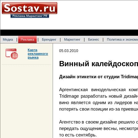
|
|
|
|
|
Медиа
Реклама
Брендинг
Маркетинг
Бизнес
Политика и эконом
Карта
05.03.2010
рекламного
рынка
Винный калейдоскоп
Дизайн этикетки от студии Tridima
Аргентинская винодельческая ком
Tridimage разработать новый дизай
вино является одним из лидеров н
потерять свои позиции из-за приевш
Агентство в своем дизайне решило 
передать ощущение весны, несмотря 
то есть сентябрь.