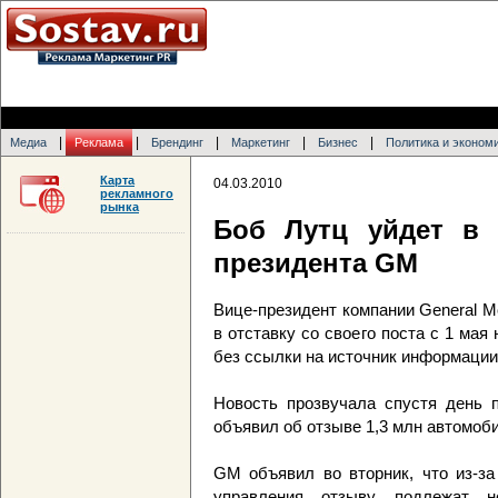
|
|
|
|
|
Медиа
Реклама
Брендинг
Маркетинг
Бизнес
Политика и эконом
Карта
04.03.2010
рекламного
рынка
Боб Лутц уйдет в 
президента GM
Вице-президент компании General M
в отставку со своего поста с 1 ма
без ссылки на источник информации
Новость прозвучала спустя день п
объявил об отзыве 1,3 млн автомоби
GM объявил во вторник, что из-за
управления отзыву подлежат не