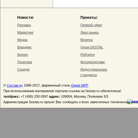
Новости:
Проекты:
Реклама
Прямой эфир
Маркетинг
Лицо рынка
Медиа
Визитка
Брендинг
Герои DIGITAL
Бизнес
Рейтинги
Политика
Фоторепортажи
Социум
Индустриальные
стандарты
©
Состав.ру
1998-2017, фирменный стиль
Depot WPF
При использовании материалов портала ссылка на Sostav.ru обязательна!
тел/факс:
+7 (495) 230 0597
адрес:
109004, Москва, Полковая 3/3
Администрация Sostav.ru просит Вас сообщать о всех замеченных технических неп