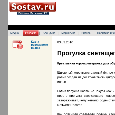
|
|
|
|
|
Медиа
Реклама
Брендинг
Маркетинг
Бизнес
Политика и э
Карта
03.03.2010
рекламного
рынка
Прогулка светящег
Креативная короткометражка для обу
Шикарный короткометражный фильм соз
ролик создан из десятков тысяч цифро
иначе.
Ролик получил название Tokyo/Glow и
просто прогулка сверкающего челов
завораживает, чему немало содействуе
Nettwerk Records.
Как пояснили создатели ролика, све