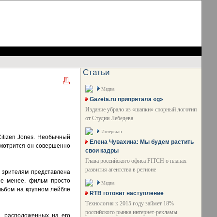
Статьи
Медиа
Gazeta.ru припрятала «g»
Издание убрало из «шапки» спорный логотип
от Студии Лебедева
Интервью
itizen Jones. Необычный
Елена Чувахина: Мы будем растить
 смотрится он совершенно
свои кадры
Глава российского офиса FITCH о планах
развития агентства в регионе
 - зрителям представлена
не менее, фильм просто
Медиа
альбом на крупном лейбле
RTB готовит наступление
Технология к 2015 году займет 18%
российского рынка интернет-рекламы
, расположенных на его