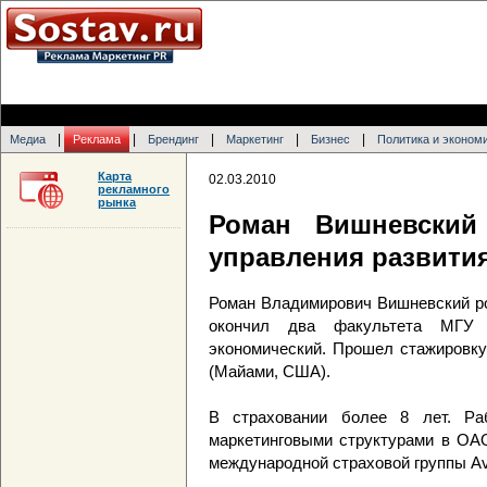
|
|
|
|
|
Медиа
Реклама
Брендинг
Маркетинг
Бизнес
Политика и эконом
Карта
02.03.2010
рекламного
рынка
Роман Вишневский
управления развити
Роман Владимирович Вишневский род
окончил два факультета МГУ 
экономический. Прошел стажировк
(Майами, США).
В страховании более 8 лет. Ра
маркетинговыми структурами в ОАО
международной страховой группы Av