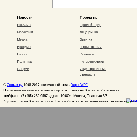
Новости:
Проекты:
Реклама
Прямой эфир
Маркетинг
Лицо рынка
Медиа
Визитка
Брендинг
Герои DIGITAL
Бизнес
Рейтинги
Политика
Фоторепортажи
Социум
Индустриальные
стандарты
©
Состав.ру
1998-2017, фирменный стиль
Depot WPF
При использовании материалов портала ссылка на Sostav.ru обязательна!
тел/факс:
+7 (495) 230 0597
адрес:
109004, Москва, Полковая 3/3
Администрация Sostav.ru просит Вас сообщать о всех замеченных технических неп